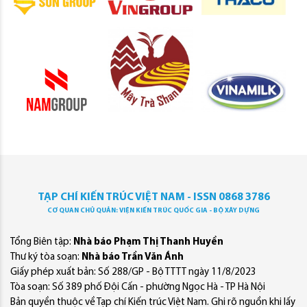
TẠP CHÍ KIẾN TRÚC VIỆT NAM - ISSN 0868 3786
CƠ QUAN CHỦ QUẢN: VIỆN KIẾN TRÚC QUỐC GIA - BỘ XÂY DỰNG
Tổng Biên tập:
Nhà báo Phạm Thị Thanh Huyền
Thư ký tòa soạn:
Nhà báo Trần Văn Ánh
Giấy phép xuất bản: Số 288/GP - Bộ TTTT ngày 11/8/2023
Tòa soạn: Số 389 phố Đội Cấn - phường Ngọc Hà - TP Hà Nội
Bản quyền thuộc về Tạp chí Kiến trúc Việt Nam. Ghi rõ nguồn khi lấy