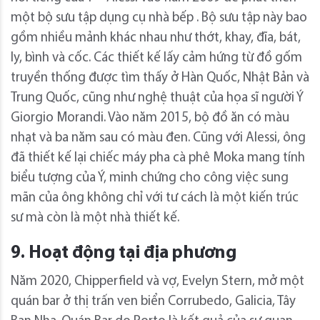
một bộ sưu tập dụng cụ nhà bếp . Bộ sưu tập này bao
gồm nhiều mảnh khác nhau như thớt, khay, đĩa, bát,
ly, bình và cốc. Các thiết kế lấy cảm hứng từ đồ gốm
truyền thống được tìm thấy ở Hàn Quốc, Nhật Bản và
Trung Quốc, cũng như nghệ thuật của họa sĩ người Ý
Giorgio Morandi. Vào năm 2015, bộ đồ ăn có màu
nhạt và ba năm sau có màu đen. Cũng với Alessi, ông
đã thiết kế lại chiếc máy pha cà phê Moka mang tính
biểu tượng của Ý, minh chứng cho công việc sung
mãn của ông không chỉ với tư cách là một kiến ​​trúc
sư mà còn là một nhà thiết kế.
9. Hoạt động tại địa phương
Năm 2020, Chipperfield và vợ, Evelyn Stern, mở một
quán bar ở thị trấn ven biển Corrubedo, Galicia, Tây