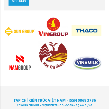
Bình luận
TẠP CHÍ KIẾN TRÚC VIỆT NAM - ISSN 0868 3786
CƠ QUAN CHỦ QUẢN: VIỆN KIẾN TRÚC QUỐC GIA - BỘ XÂY DỰNG