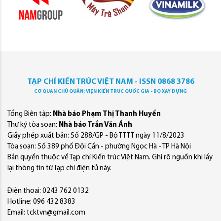
TẠP CHÍ KIẾN TRÚC VIỆT NAM - ISSN 0868 3786
CƠ QUAN CHỦ QUẢN: VIỆN KIẾN TRÚC QUỐC GIA - BỘ XÂY DỰNG
Tổng Biên tập:
Nhà báo Phạm Thị Thanh Huyền
Thư ký tòa soạn:
Nhà báo Trần Văn Ánh
Giấy phép xuất bản: Số 288/GP - Bộ TTTT ngày 11/8/2023
Tòa soạn: Số 389 phố Đội Cấn - phường Ngọc Hà - TP Hà Nội
Bản quyền thuộc về Tạp chí Kiến trúc Việt Nam. Ghi rõ nguồn khi lấy
lại thông tin từ Tạp chí điện tử này.
Điện thoại: 0243 762 0132
Hotline: 096 432 8383
Email: tcktvn@gmail.com