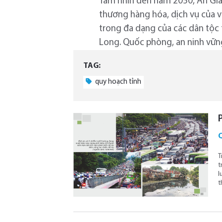
Tầm nhìn đến năm 2050, An Giang
thương hàng hóa, dịch vụ của 
trong đa dạng của các dân tộc
Long. Quốc phòng, an ninh vững
TAG:
quy hoạch tỉnh
T
t
l
t