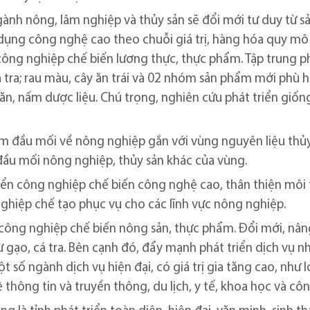
ành nông, lâm nghiệp và thủy sản sẽ đổi mới tư duy từ s
 dụng công nghệ cao theo chuỗi giá trị, hàng hóa quy mô 
công nghiệp chế biến lương thực, thực phẩm. Tập trung 
á tra; rau màu, cây ăn trái và 02 nhóm sản phẩm mới phù h
ăn, nấm dược liệu. Chú trọng, nghiên cứu phát triển giốn
m đầu mối về nông nghiệp gắn với vùng nguyên liệu thủy s
 đầu mối nông nghiệp, thủy sản khác của vùng.
riển công nghiệp chế biến công nghệ cao, thân thiện môi
 nghiệp chế tạo phục vụ cho các lĩnh vực nông nghiệp.
 công nghiệp chế biến nông sản, thực phẩm. Đổi mới, nâ
 gạo, cá tra. Bên cạnh đó, đẩy mạnh phát triển dịch vụ n
ột số ngành dịch vụ hiện đại, có giá trị gia tăng cao, như 
thông tin và truyền thông, du lịch, y tế, khoa học và cô