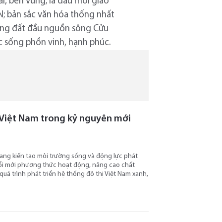
ái, bền vững; là đầu mối giao
; bản sắc văn hóa thống nhất
vùng đất đầu nguồn sông Cửu
c sống phồn vinh, hạnh phúc.
ị Việt Nam trong kỷ nguyên mới
ang kiến tạo môi trường sống và động lực phát
 đổi mới phương thức hoạt động, nâng cao chất
quá trình phát triển hệ thống đô thị Việt Nam xanh,