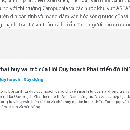
 là tỉnh phát triển toàn diện, hiện đại, văn minh, sinh th
vùng với thị trường Campuchia và các nước khu vực ASEAN
 trên địa bàn tỉnh và mang đậm văn hóa sông nước của 
 mạnh, trật tự, an toàn xã hội ổn định, người dân có cuộ
Phát huy vai trò của Hội Quy hoạch Phát triển đô th
Quy hoạch - Xây dựng
rong bối cảnh tư duy quy hoạch đang chuyển mạnh từ quản lý không gian s
riển, Hội Quy hoạch Phát triển đô thị Việt Nam đứng trước yêu cầu tiếp tục
ượng tư vấn, phản biện xã hội và phát huy nguồn lực trí thức, đóng góp vào 
hông minh và bền vững.