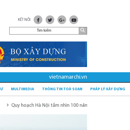
KẾT NỐI
vietnamarchi.vn
CƯ
MULTIMEDIA
THÔNG TIN TOÀ SOẠN
PHÁP LÝ XÂY DỰNG
ch Hà Nội tầm nhìn 100 năm
Quy hoạch mới sau sáp nhập