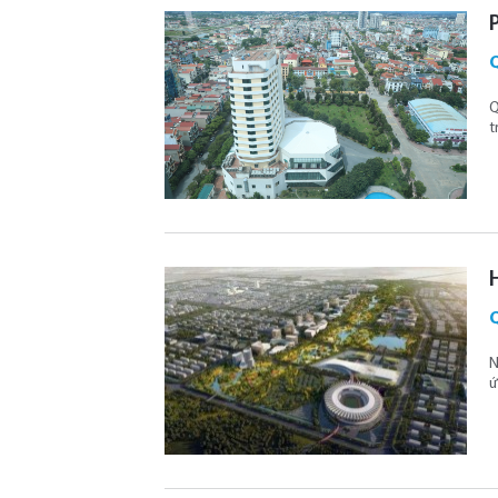
Q
t
N
ứ