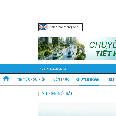
Phiên bản tiếng Anh
Thứ 5, 6/8/2026 22:12
TIN TỨC - SỰ KIỆN
KIẾN TRÚC
CHUYÊN NGÀNH
KẾT
SỰ KIỆN NỔI BẬT
Quy hoạ