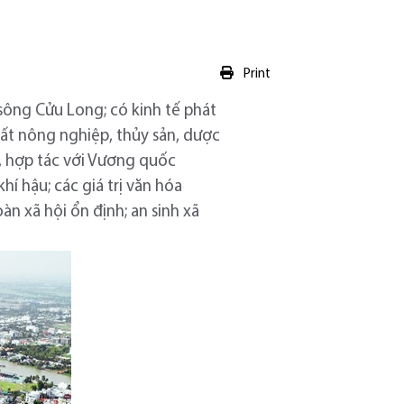
Print
sông Cửu Long; có kinh tế phát
uất nông nghiệp, thủy sản, dược
g, hợp tác với Vương quốc
hí hậu; các giá trị văn hóa
àn xã hội ổn định; an sinh xã