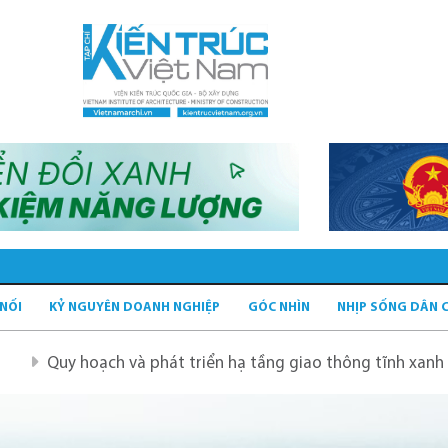
 NỐI
KỶ NGUYÊN DOANH NGHIỆP
GÓC NHÌN
NHỊP SỐNG DÂN 
ch và phát triển hạ tầng giao thông tĩnh xanh
Quy hoạ