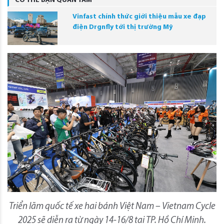
CÓ THỂ BẠN QUAN TÂM
Vinfast chính thức giới thiệu mẫu xe đạp
điện Drgnfly tới thị trường Mỹ
Triển lãm quốc tế xe hai bánh Việt Nam – Vietnam Cycle
2025 sẽ diễn ra từ ngày 14-16/8 tại TP. Hồ Chí Minh.