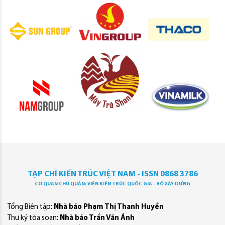
TẠP CHÍ KIẾN TRÚC VIỆT NAM - ISSN 0868 3786
CƠ QUAN CHỦ QUẢN: VIỆN KIẾN TRÚC QUỐC GIA - BỘ XÂY DỰNG
Tổng Biên tập:
Nhà báo Phạm Thị Thanh Huyền
Thư ký tòa soạn:
Nhà báo Trần Văn Ánh