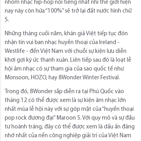
nhóm nhạc hip-hop nổi tiếng nhất nhì thế giới hiện
nay này còn hứa “100%” sẽ trở lại đất nước hình chữ
S.
Những tháng cuối năm, khán giả Việt tiếp tục đón
nhận tin vui ban nhạc huyền thoại của Ireland -
Westlife - đến Việt Nam với chuỗi sự kiện lưu diễn
khơi gợi ký ức thanh xuân. Liên tiếp sau đó là loạt lễ
hội âm nhạc có sự tham gia của sao quốc tế như
Monsoon, HOZO, hay 8Wonder Winter Festival.
Trong đó, 8Wonder sắp diễn ra tại Phú Quốc vào
tháng 12 có thể được xem là sự kiện âm nhạc lớn
nhất mùa lễ hội này với sự góp mặt của “huyền thoại
pop rock đương đại” Maroon 5. Với quy mô và sự đầu
tư hoành tráng, đây có thể được xem là dấu ấn đáng
nhớ nhất của nền công nghiệp giải trí của Việt Nam