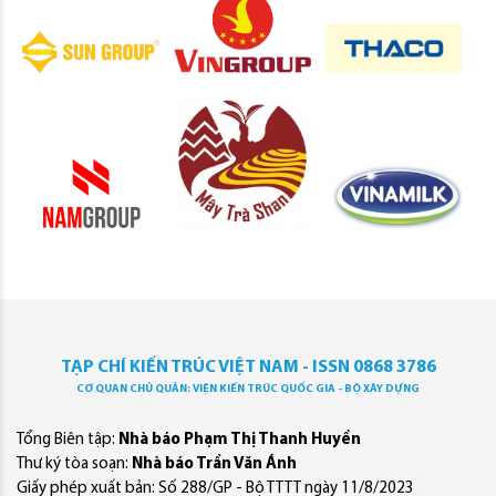
TẠP CHÍ KIẾN TRÚC VIỆT NAM - ISSN 0868 3786
CƠ QUAN CHỦ QUẢN: VIỆN KIẾN TRÚC QUỐC GIA - BỘ XÂY DỰNG
Tổng Biên tập:
Nhà báo Phạm Thị Thanh Huyền
Thư ký tòa soạn:
Nhà báo Trần Văn Ánh
Giấy phép xuất bản: Số 288/GP - Bộ TTTT ngày 11/8/2023