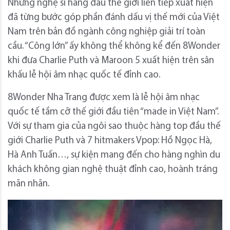
Những nghệ sĩ hàng đầu thế giới liên tiếp xuất hiện
đã từng bước góp phần đánh dấu vị thế mới của Việt
Nam trên bản đồ ngành công nghiệp giải trí toàn
cầu. “Công lớn” ấy không thể không kể đến 8Wonder
khi đưa Charlie Puth và Maroon 5 xuất hiện trên sân
khấu lễ hội âm nhạc quốc tế đỉnh cao.
8Wonder Nha Trang được xem là lễ hội âm nhạc
quốc tế tầm cỡ thế giới đầu tiên “made in Việt Nam”.
Với sự tham gia của ngôi sao thuộc hàng top đầu thế
giới Charlie Puth và 7 hitmakers Vpop: Hồ Ngọc Hà,
Hà Anh Tuấn…, sự kiện mang đến cho hàng nghìn du
khách không gian nghệ thuật đỉnh cao, hoành tráng
mãn nhãn.