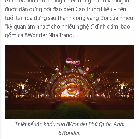
Grand World mô phỏng chiếc đồng hồ cổ khổng lồ
được dàn dựng bởi đạo diễn Cao Trung Hiếu – tên
tuổi tài hoa đứng sau thành công vang đội của nhiều
“kỳ quan âm nhạc” cho nhiều nghệ sĩ đình đám, bao
gồm cả 8Wonder Nha Trang.
Thiết kế sân khấu của 8Wonder Phú Quốc. Ảnh:
8Wonder.