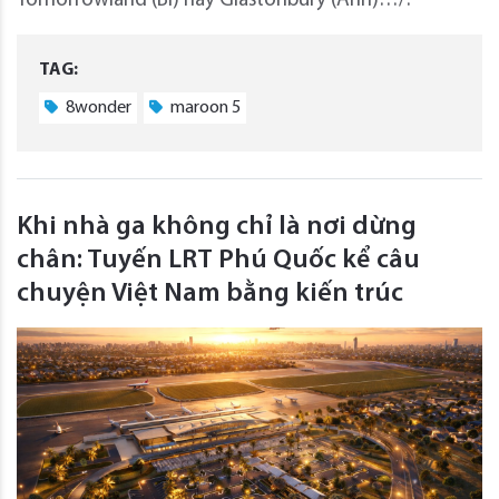
Tomorrowland (Bỉ) hay Glastonbury (Anh)…/.
TAG:
8wonder
maroon 5
Khi nhà ga không chỉ là nơi dừng
chân: Tuyến LRT Phú Quốc kể câu
chuyện Việt Nam bằng kiến trúc