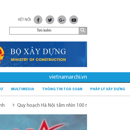
KẾT NỐI
vietnamarchi.vn
CƯ
MULTIMEDIA
THÔNG TIN TOÀ SOẠN
PHÁP LÝ XÂY DỰNG
 hoạch Hà Nội tầm nhìn 100 năm
Quy hoạch mới sau sáp