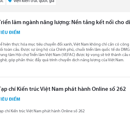
úc
viện kiến trúc quốc gia
Triển lãm ngành năng lượng: Nền tảng kết nối cho d
TIÊU ĐIỂM
ể hiện thực hóa mục tiêu chuyển đổi xanh, Việt Nam không chỉ cần có côn
ối toàn cầu. Được sự ủng hộ của Chính phủ, chuỗi triển lãm quốc tế do DM
rung tâm Hội chợ Triển lãm Việt Nam (VEFAC) được kỳ vọng sẽ trở thành cầu 
ghệ, góp phần thúc đẩy quá trình chuyển dịch năng lượng của Việt Nam.
Tạp chí Kiến trúc Việt Nam phát hành Online số 262
TIÊU ĐIỂM
ạp chí Kiến trúc Việt Nam phát hành Online số 262