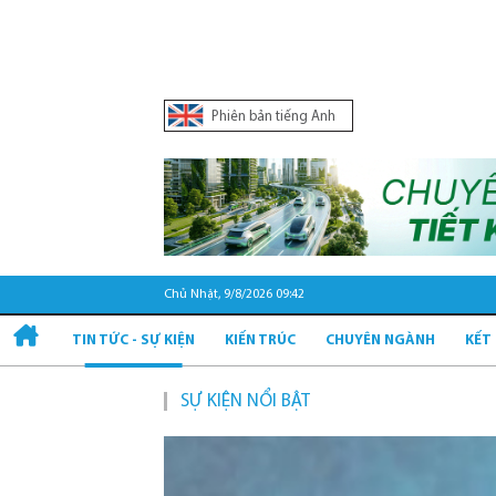
Phiên bản tiếng Anh
Chủ Nhật, 9/8/2026 09:42
TIN TỨC - SỰ KIỆN
KIẾN TRÚC
CHUYÊN NGÀNH
KẾT
SỰ KIỆN NỔI BẬT
Qu