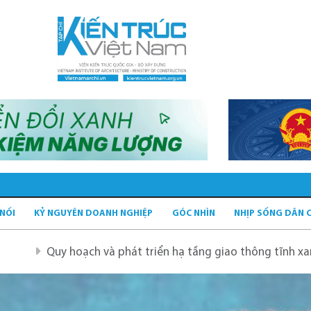
 NỐI
KỶ NGUYÊN DOANH NGHIỆP
GÓC NHÌN
NHỊP SỐNG DÂN 
y hoạch và phát triển hạ tầng giao thông tĩnh xanh
Quy