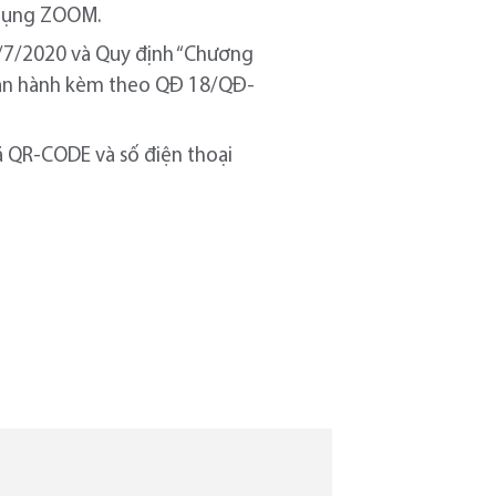
g dụng ZOOM.
7/7/2020 và Quy định “Chương
” (ban hành kèm theo QĐ 18/QĐ-
mã QR-CODE và số điện thoại