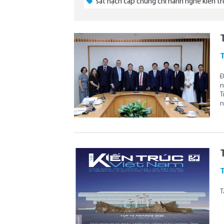
sát hạch cấp chứng chỉ hành nghề kiến tr
Đ
n
T
n
T