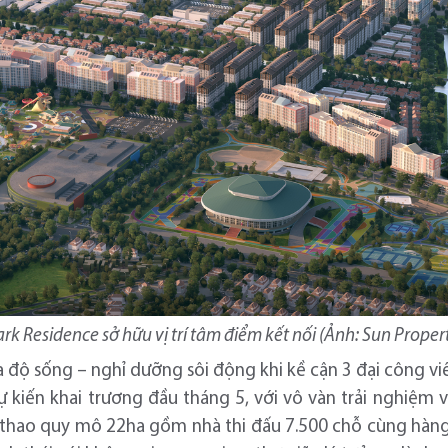
rk Residence sở hữu vị trí tâm điểm kết nối (Ảnh: Sun Proper
a độ sống – nghỉ dưỡng sôi động khi kề cận 3 đại công viê
kiến khai trương đầu tháng 5, với vô vàn trải nghiệm vui
ể thao quy mô 22ha gồm nhà thi đấu 7.500 chỗ cùng hàng