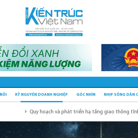
 NỐI
KỶ NGUYÊN DOANH NGHIỆP
GÓC NHÌN
NHỊP SỐNG DÂN 
hoạch và phát triển hạ tầng giao thông tĩnh xanh
Quy h