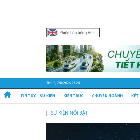
Phiên bản tiếng Anh
Thứ 6, 7/8/2026 23:28
TIN TỨC - SỰ KIỆN
KIẾN TRÚC
CHUYÊN NGÀNH
KẾT
SỰ KIỆN NỔI BẬT
Quy 