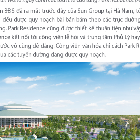
un World ngay cạnh các tòa nhà cao tầng Park Residence (Ả
 BĐS đã ra mắt trước đây của Sun Group tại Hà Nam, từ
 đều được quy hoạch bài bản bám theo các trục đường 
ng. Park Residence cũng được thiết kế thuận tiện như v
nce kết nối tới công viên lễ hội và trung tâm Phủ Lý hay
nước vô cùng dễ dàng. Công viên văn hóa chỉ cách Park R
 qua các tuyến đường đang được quy hoạch.