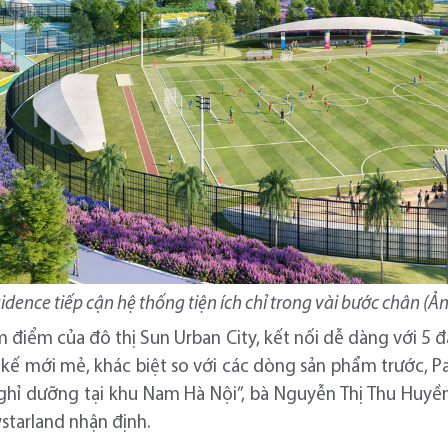
idence tiếp cận h
ệ thống tiện ích chỉ trong vài bước chân (Ả
âm điểm của đô thị Sun Urban City, kết nối dễ dàng với 5 
iết kế mới mẻ, khác biệt so với các dòng sản phẩm trước, 
ghỉ dưỡng tại khu Nam Hà Nội”, bà Nguyễn Thị Thu Huyề
starland nhận định.