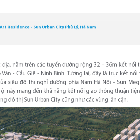
Art Residence - Sun Urban City Phủ Lý, Hà Nam
đắc địa, nằm trên các tuyến đường rộng 32 – 36m kết nối
ân - Cầu Giẽ - Ninh Bình. Tương lai, đây là trục kết nối
ủa siêu đô thị nghỉ dưỡng phía Nam Hà Nội - Sun Me
 trội này mang đến khả năng kết nối giao thông thuận tiện
ng đô thị Sun Urban City cũng như các vùng lân cận.