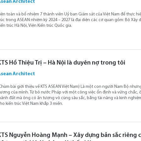
Asean Architect
iện toàn và bổ nhiệm 7 thành viên Uỷ ban Giám sát của Việt Nam để thực hi
rúc trong ASEAN nhiệm kỳ 2024 – 2027 là đại diện các cơ quan gồm: Bộ Xây d
iến trúc Hà Nội, Viện Kiến trúc Quốc gia.
KTS Hồ Thiệu Trị – Hà Nội là duyên nợ trong tôi
Asean Architect
Chùm bài giới thiệu về KTS ASEAN Việt Nam) Là một con người Nam Bộ nhưng K
ương của mình. Từ bỏ nước Pháp với một công việc ổn định và vững chắc, ô
ảnh đất mà ông có ấn tượng vô cùng sâu sắc, bằng tài năng và kinh nghiệm 
ho kiến trúc Việt Nam khắp 3 miền.
KTS Nguyễn Hoàng Mạnh – Xây dựng bản sắc riêng ch