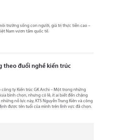
 môi trường sống con người, giá trị thực tiễn cao –
Việt Nam vươn tầm quốc tế.
 theo đuổi nghề kiến trúc
 công ty Kiến trúc GK Archi – Một trong những
ia bình chọn, nhưng có lẽ, ít ai biết đến chặng
 những nỗ lực này, KTS Nguyễn Trung Kiên và công
nh được tên tuổi của mình trên lĩnh vực đã chọn.