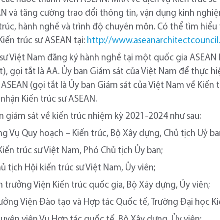
AN và tăng cường trao đổi thông tin, vận dụng kinh nghiệ
 trúc, hành nghề và trình độ chuyên môn. Có thể tìm hiể
Kiến trúc sư ASEAN tại:
http://www.aseanarchitectcouncil
 sư Việt Nam đăng ký hành nghề tại một quốc gia ASEAN l
), gọi tắt là AA. Ủy ban Giám sát của Việt Nam để thực h
 ASEAN (gọi tắt là Ủy ban Giám sát của Việt Nam về Kiến 
 nhận Kiến trúc sư ASEAN.
n giám sát về kiến trúc nhiệm kỳ 2021-2024 như sau:
ng Vụ Quy hoạch – Kiến trúc, Bộ Xây dựng, Chủ tịch Uỷ ba
iến trúc sư Việt Nam, Phó Chủ tịch Ủy ban;
 tịch Hội kiến trúc sư Việt Nam, Ủy viên;
 trưởng Viện Kiến trúc quốc gia, Bộ Xây dựng, Ủy viên;
ưởng Viện Đào tạo và Hợp tác Quốc tế, Trường Đại học Kiế
yên viên Vụ Hợp tác quốc tế, Bộ Xây dựng, Ủy viên;