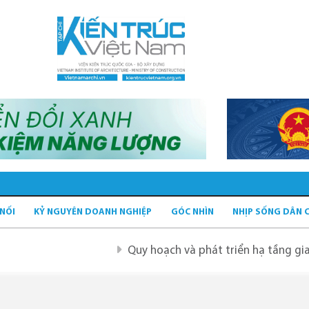
 NỐI
KỶ NGUYÊN DOANH NGHIỆP
GÓC NHÌN
NHỊP SỐNG DÂN 
Quy hoạch và phát triển hạ tầng giao thông 