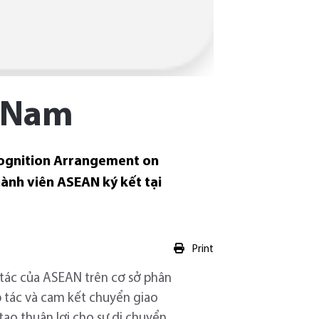
t Nam
cognition Arrangement on
thành viên ASEAN ký kết tại
Print
 tác của ASEAN trên cơ sở phân
p tác và cam kết chuyển giao
tạo thuận lợi cho sự di chuyển