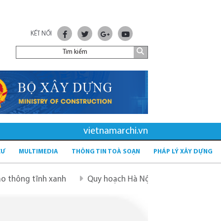
KẾT NỐI
vietnamarchi.vn
CƯ
MULTIMEDIA
THÔNG TIN TOÀ SOẠN
PHÁP LÝ XÂY DỰNG
tĩnh xanh
Quy hoạch Hà Nội tầm nhìn 100 năm
Quy 