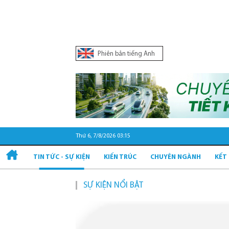
Phiên bản tiếng Anh
Thứ 6, 7/8/2026 03:15
TIN TỨC - SỰ KIỆN
KIẾN TRÚC
CHUYÊN NGÀNH
KẾT
SỰ KIỆN NỔI BẬT