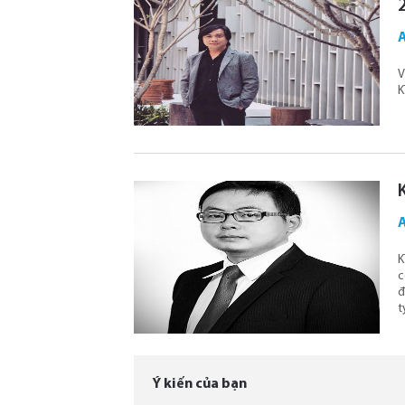
V
K
K
c
đ
t
Ý kiến của bạn