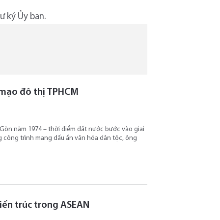
ư ký Ủy ban.
n mạo đô thị TPHCM
i Gòn năm 1974 – thời điểm đất nước bước vào giai
g công trình mang dấu ấn văn hóa dân tộc, ông
Kiến trúc trong ASEAN