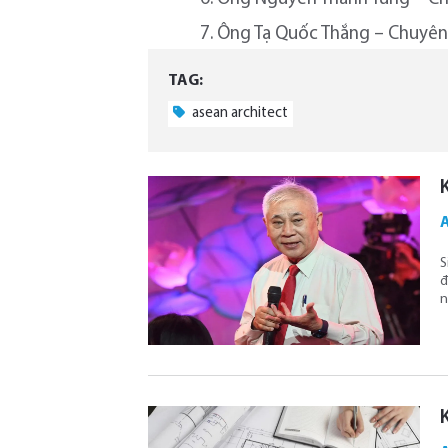
7. Ông Tạ Quốc Thắng – Chuyên 
TAG:
asean architect
S
đ
n