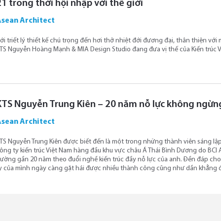
21 trong thời hội nhập với thế giới
Asean Architect
ới triết lý thiết kế chú trọng đến hơi thở nhiệt đới đương đại, thân thiện với
TS Nguyễn Hoàng Mạnh & MIA Design Studio đang đưa vị thế của Kiến trúc 
KTS Nguyễn Trung Kiên – 20 năm nỗ lực không ngừng
Asean Architect
TS Nguyễn Trung Kiên được biết đến là một trong những thành viên sáng lập
ông ty kiến trúc Việt Nam hàng đầu khu vực châu Á Thái Bình Dương do BCI As
ường gần 20 năm theo đuổi nghề kiến trúc đầy nỗ lực của anh. Đền đáp cho
y của mình ngày càng gặt hái được nhiều thành công cũng như dần khẳng đị