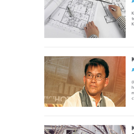
K
t
K
(
h
m
c