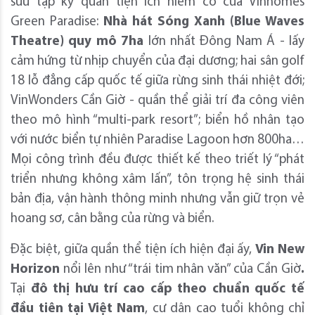
sưu tập kỳ quan tiện ích hiếm có của Vinhomes
Green Paradise:
Nhà hát Sóng Xanh (Blue Waves
Theatre) quy mô 7ha
lớn nhất Đông Nam Á - lấy
cảm hứng từ nhịp chuyển của đại dương; hai sân golf
18 lỗ đẳng cấp quốc tế giữa rừng sinh thái nhiệt đới;
VinWonders Cần Giờ - quần thể giải trí đa công viên
theo mô hình “multi-park resort”; biển hồ nhân tạo
với nước biển tự nhiên Paradise Lagoon hơn 800ha…
Mọi công trình đều được thiết kế theo triết lý “phát
triển nhưng không xâm lấn”, tôn trọng hệ sinh thái
bản địa, vận hành thông minh nhưng vẫn giữ trọn vẻ
hoang sơ, cân bằng của rừng và biển.
Đặc biệt, giữa quần thể tiện ích hiện đại ấy,
Vin New
Horizon
nổi lên như “trái tim nhân văn” của Cần Giờ
.
Tại
đô thị hưu trí cao cấp theo chuẩn quốc tế
đầu tiên tại Việt Nam
, cư dân cao tuổi không chỉ