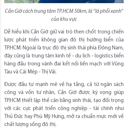
Cần Giờ
cách trung tâm
TP.HCM
50km, là
“
lá phổi xanh
”
của
khu vực
Dễ hiểu khi Cần Giờ giữ vai trò then chốt trong chiến
lược phát triển không gian đô thị hướng biển của
TP.HCM. Ngoài là trục đô thị sinh thái phía Đông Nam,
đây cũng là trung tâm kinh tế - du lịch - logistics biển
hàng đầu trong vành đai kết nối liền mạch với Vũng
Tàu và Cái Mép - Thị Vải.
Được đầu tư mạnh mẽ về hạ tầng, cả từ ngân sách
công và vốn tư nhân, Cần Giờ được kỳ vọng giúp
TP.HCM thiết lập thế cân bằng sinh thái, tạo đối trọng
với các cực phát triển công nghiệp - tài chính như
Thủ Đức hay Phú Mỹ Hưng, mở ra chuẩn mực mới về
chất lượng sống đô thị.