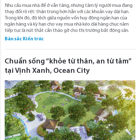
Nhu cầu mua nhà để ở vẫn tăng, nhưng tâm lý người mua đang
thay đổi rõ rệt: thận trọng hơn hẳn với các khoản vay dài hạn.
Trong khi đó, độ lệch giữa nguồn vốn huy động ngắn hạn của
ngân hàng và kỳ hạn cho vay mua nhà kéo dài hàng chục năm
tiếp tục là nút thắt cần tháo gỡ cho thị trường bất động sản.
Bản sắc Kiến trúc
Chuẩn sống “khỏe từ thân, an từ tâm”
tại Vịnh Xanh, Ocean City