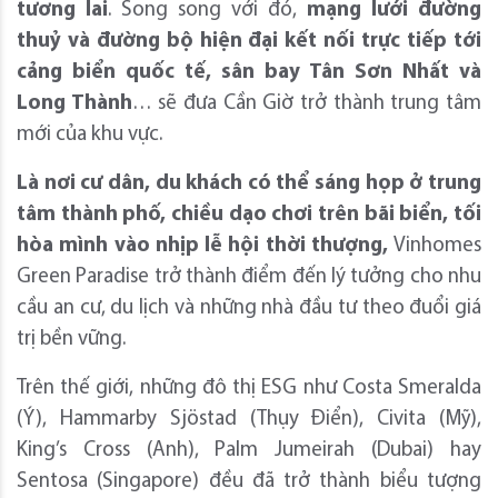
tương lai
.
Song song với đó,
mạng lưới đường
thuỷ và đường bộ hiện đại kết nối trực tiếp tới
cảng biển quốc tế, sân bay Tân Sơn Nhất và
Long Thành
… sẽ đưa Cần Giờ trở thành trung tâm
mới của khu vực.
Là
nơi
cư dân, du khách
có thể sáng họp ở trung
tâm thành phố, chiều
dạo chơi trên bãi biển
, tối
hòa mình vào nhịp lễ hội thời thượng,
Vinhomes
Green Paradise trở thành điểm đến lý tưởng cho nhu
cầu an cư, du lịch và những nhà đầu tư theo đuổi giá
trị bền vững.
Trên thế giới, những đô thị ESG như Costa Smeralda
(Ý), Hammarby Sjöstad (Thụy Điển), Civita (Mỹ),
King’s Cross (Anh), Palm Jumeirah (Dubai) hay
Sentosa (Singapore) đều đã trở thành biểu tượng