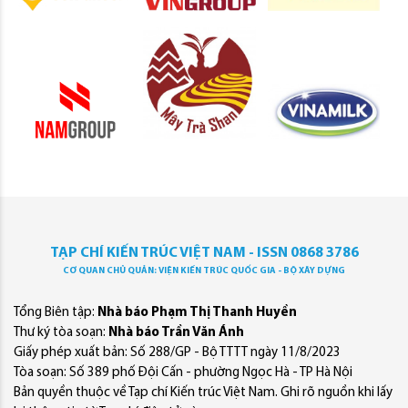
TẠP CHÍ KIẾN TRÚC VIỆT NAM - ISSN 0868 3786
CƠ QUAN CHỦ QUẢN: VIỆN KIẾN TRÚC QUỐC GIA - BỘ XÂY DỰNG
Tổng Biên tập:
Nhà báo Phạm Thị Thanh Huyền
Thư ký tòa soạn:
Nhà báo Trần Văn Ánh
Giấy phép xuất bản: Số 288/GP - Bộ TTTT ngày 11/8/2023
Tòa soạn: Số 389 phố Đội Cấn - phường Ngọc Hà - TP Hà Nội
Bản quyền thuộc về Tạp chí Kiến trúc Việt Nam. Ghi rõ nguồn khi lấy