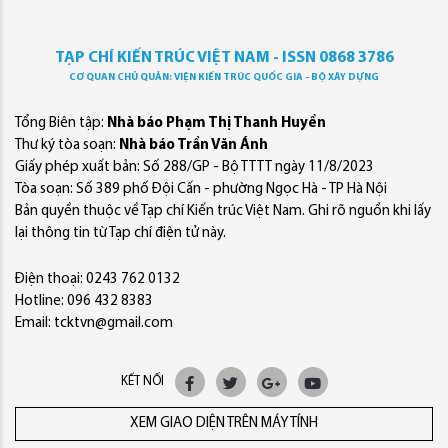
TẠP CHÍ KIẾN TRÚC VIỆT NAM - ISSN 0868 3786
CƠ QUAN CHỦ QUẢN: VIỆN KIẾN TRÚC QUỐC GIA - BỘ XÂY DỰNG
Tổng Biên tập:
Nhà báo Phạm Thị Thanh Huyền
Thư ký tòa soạn:
Nhà báo Trần Văn Ánh
Giấy phép xuất bản: Số 288/GP - Bộ TTTT ngày 11/8/2023
Tòa soạn: Số 389 phố Đội Cấn - phường Ngọc Hà - TP Hà Nội
Bản quyền thuộc về Tạp chí Kiến trúc Việt Nam. Ghi rõ nguồn khi lấy
lại thông tin từ Tạp chí điện tử này.
Điện thoại: 0243 762 0132
Hotline: 096 432 8383
Email: tcktvn@gmail.com
KẾT NỐI
XEM GIAO DIỆN TRÊN MÁY TÍNH