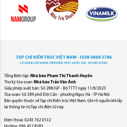
TẠP CHÍ KIẾN TRÚC VIỆT NAM - ISSN 0868 3786
CƠ QUAN CHỦ QUẢN: VIỆN KIẾN TRÚC QUỐC GIA - BỘ XÂY DỰNG
Tổng Biên tập:
Nhà báo Phạm Thị Thanh Huyền
Thư ký tòa soạn:
Nhà báo Trần Văn Ánh
Giấy phép xuất bản: Số 288/GP - Bộ TTTT ngày 11/8/2023
Tòa soạn: Số 389 phố Đội Cấn - phường Ngọc Hà - TP Hà Nội
Bản quyền thuộc về Tạp chí Kiến trúc Việt Nam. Ghi rõ nguồn khi lấy
lại thông tin từ Tạp chí điện tử này.
Điện thoại: 0243 762 0132
Hotline: 096 432 8383