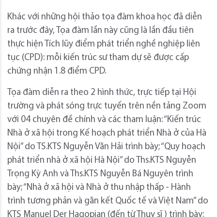
Khác với những hội thảo tọa đàm khoa học đã diễn
ra trước đây, Tọa đàm lần này cũng là lần đầu tiên
thực hiện Tích lũy điểm phát triển nghề nghiệp liên
tục (CPD): mỗi kiến trúc sư tham dự sẽ được cấp
chứng nhận 1.8 điểm CPD.
Tọa đàm diễn ra theo 2 hình thức, trực tiếp tại Hội
trường và phát sóng trực tuyến trên nền tảng Zoom
với 04 chuyên đề chính và các tham luận: “Kiến trúc
Nhà ở xã hội trong Kế hoạch phát triển Nhà ở của Hà
Nội” do TS.KTS Nguyễn Văn Hải trình bày; “Quy hoạch
phát triển nhà ở xã hội Hà Nội” do Ths.KTS Nguyễn
Trọng Kỳ Anh và Ths.KTS Nguyễn Bá Nguyên trình
bày; “Nhà ở xã hội và Nhà ở thu nhập thấp - Hành
trình tương phản và găn kết Quốc tế và Việt Nam” do
KTS Manuel Der Hagopian (đến từ Thụy sĩ ) trình bày;