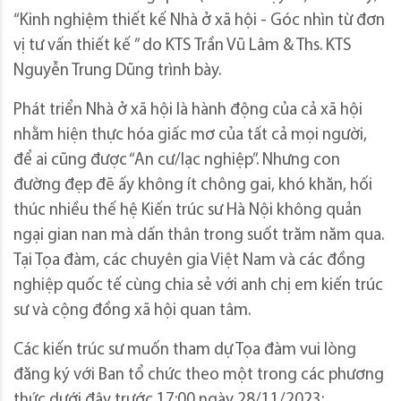
“Kinh nghiệm thiết kế Nhà ở xã hội - Góc nhìn từ đơn
vị tư vấn thiết kế ” do KTS Trần Vũ Lâm & Ths. KTS
Nguyễn Trung Dũng trình bày.
Phát triển Nhà ở xã hội là hành động của cả xã hội
nhằm hiện thực hóa giấc mơ của tất cả mọi người,
để ai cũng được “An cư/lạc nghiệp”. Nhưng con
đường đẹp đẽ ấy không ít chông gai, khó khăn, hối
thúc nhiều thế hệ Kiến trúc sư Hà Nội không quản
ngại gian nan mà dấn thân trong suốt trăm năm qua.
Tại Tọa đàm, các chuyên gia Việt Nam và các đồng
nghiệp quốc tế cùng chia sẻ với anh chị em kiến trúc
sư và cộng đồng xã hội quan tâm.
Các kiến trúc sư muốn tham dự Tọa đàm vui lòng
đăng ký với Ban tổ chức theo một trong các phương
thức dưới đây trước 17:00 ngày 28/11/2023: