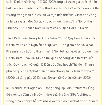
suốt 40 năm hành nghề (1982-2022), ông đã tham gia thiết kế hầu
hết các công trình nhà ở từ thời bao cấp tới thời mở của kinh tế thị
trường trong vị trí KTS chủ trì và trực tiếp thiết kế, Giám đốc Công
ty Tư vấn, Giám đốc Sở Quy hoạch – Kiến trúc sư Hà Nội, Bí thư -
Chủ tịch UBND quận Nam Từ Liêm và Chủ tịch Hội KTS Hà Nội.
Ths.KTS Nguyễn Trọng Kỳ Anh - Giám đốc Sở Quy hoạch Kiến trúc
Hà Nội và Ths.KTS Nguyễn Bá Nguyên – Phó giám đốc Sở, là các
KTS sinh ra và trưởng thành tại Hà Nội, tốt nghiệp Đại học Kiến trúc
Hà Nội năm 1994. Hai KTS đã trải qua các công việc thiết kế kiến
trúc- Quy hoạch và quản lý Kiến trúc Quy hoạch Thủ đô – Thành
phố có quỹ nhà ở phát triển nhanh chóng: từ 12 triệu m2 nhà ở
(2000) đã tăng gấp 20 lần sau 20 năm (240 triệu m2 năm 2022).
KTS Manuel Der Hagopian – Đồng sáng lập G8A Architects. Ông
đến với tọa đàm trình bày những thành công G8A Architects
trong dự án tư vấn tổ hợp nhà ở xã hội hiện đại nhất trong 20 năm