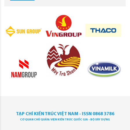
TẠP CHÍ KIẾN TRÚC VIỆT NAM - ISSN 0868 3786
CƠ QUAN CHỦ QUẢN: VIỆN KIẾN TRÚC QUỐC GIA - BỘ XÂY DỰNG