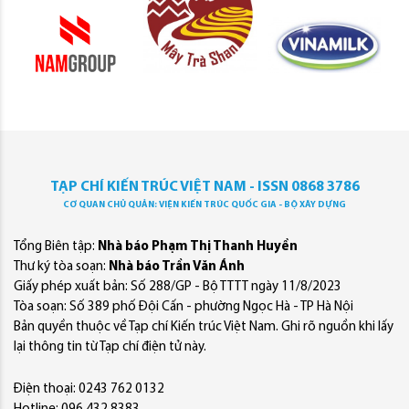
TẠP CHÍ KIẾN TRÚC VIỆT NAM - ISSN 0868 3786
CƠ QUAN CHỦ QUẢN: VIỆN KIẾN TRÚC QUỐC GIA - BỘ XÂY DỰNG
Tổng Biên tập:
Nhà báo Phạm Thị Thanh Huyền
Thư ký tòa soạn:
Nhà báo Trần Văn Ánh
Giấy phép xuất bản: Số 288/GP - Bộ TTTT ngày 11/8/2023
Tòa soạn: Số 389 phố Đội Cấn - phường Ngọc Hà - TP Hà Nội
Bản quyền thuộc về Tạp chí Kiến trúc Việt Nam. Ghi rõ nguồn khi lấy
lại thông tin từ Tạp chí điện tử này.
Điện thoại: 0243 762 0132