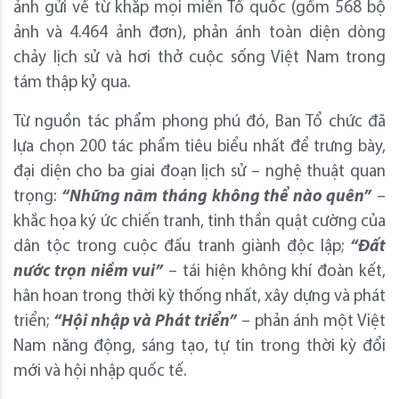
ảnh gửi về từ khắp mọi miền Tổ quốc (gồm 568 bộ
ảnh và 4.464 ảnh đơn), phản ánh toàn diện dòng
chảy lịch sử và hơi thở cuộc sống Việt Nam trong
tám thập kỷ qua.
Từ nguồn tác phẩm phong phú đó, Ban Tổ chức đã
lựa chọn 200 tác phẩm tiêu biểu nhất để trưng bày,
đại diện cho ba giai đoạn lịch sử – nghệ thuật quan
trọng:
“Những năm tháng không thể nào quên”
–
khắc họa ký ức chiến tranh, tinh thần quật cường của
dân tộc trong cuộc đấu tranh giành độc lập;
“Đất
nước trọn niềm vui”
– tái hiện không khí đoàn kết,
hân hoan trong thời kỳ thống nhất, xây dựng và phát
triển;
“Hội nhập và Phát triển”
– phản ánh một Việt
Nam năng động, sáng tạo, tự tin trong thời kỳ đổi
mới và hội nhập quốc tế.