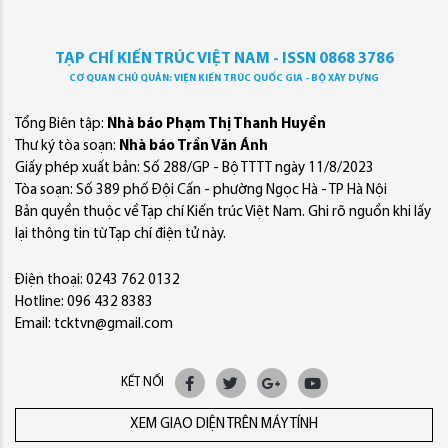
TẠP CHÍ KIẾN TRÚC VIỆT NAM - ISSN 0868 3786
CƠ QUAN CHỦ QUẢN: VIỆN KIẾN TRÚC QUỐC GIA - BỘ XÂY DỰNG
Tổng Biên tập:
Nhà báo Phạm Thị Thanh Huyền
Thư ký tòa soạn:
Nhà báo Trần Văn Ánh
Giấy phép xuất bản: Số 288/GP - Bộ TTTT ngày 11/8/2023
Tòa soạn: Số 389 phố Đội Cấn - phường Ngọc Hà - TP Hà Nội
Bản quyền thuộc về Tạp chí Kiến trúc Việt Nam. Ghi rõ nguồn khi lấy
lại thông tin từ Tạp chí điện tử này.
Điện thoại: 0243 762 0132
Hotline: 096 432 8383
Email: tcktvn@gmail.com
KẾT NỐI
XEM GIAO DIỆN TRÊN MÁY TÍNH