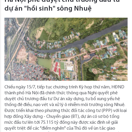
Hà Nội phê duyệt chủ trương đầu tư
dự án "hồi sinh" sông Nhuệ
Chiều ngày 15/7, tiếp tục chương trình Kỳ họp thứ năm, HĐND
thành phố Hà Nội đã chính thức thông qua Nghị quyết phê
duyệt chủ trương đầu tư Dự án xây dựng, tu bổ xung yếu hệ
thống đê điều, nạo vét và xử lý ô nhiễm môi trường sông Nhuệ.
Được triển khai theo phương thức đối tác công tư (PPP) với loại
hợp đồng Xây dựng - Chuyển giao (BT), dự án có sơ bộ tổng
mức đầu tư lên tới 75.115 tỷ đồng này được xác định sẽ giải
quyết triệt để các "điểm nghẽn" của Thủ đô về ùn tắc giao