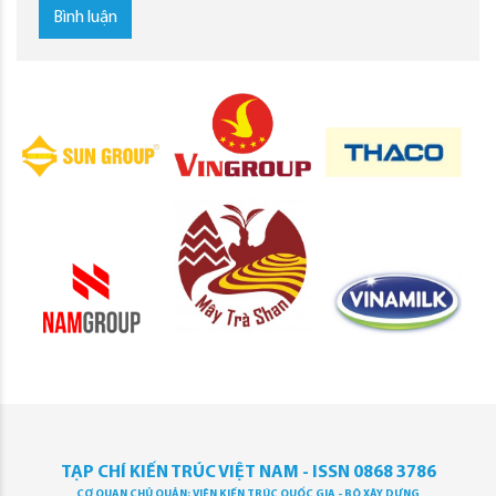
Bình luận
TẠP CHÍ KIẾN TRÚC VIỆT NAM - ISSN 0868 3786
CƠ QUAN CHỦ QUẢN: VIỆN KIẾN TRÚC QUỐC GIA - BỘ XÂY DỰNG