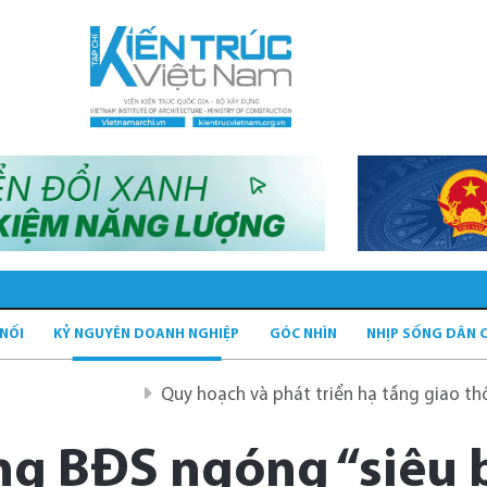
 NỐI
KỶ NGUYÊN DOANH NGHIỆP
GÓC NHÌN
NHỊP SỐNG DÂN 
Quy hoạch và phát triển hạ tầng giao thông tĩnh xanh
ng BĐS ngóng “siêu