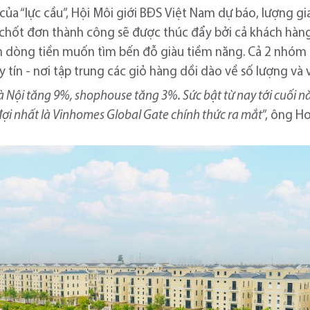
ủa “lực cầu”, Hội Môi giới BĐS Việt Nam dự báo, lượng g
 chốt đơn thành công sẽ được thúc đẩy bởi cả khách hàn
ẵn dòng tiền muốn tìm bến đỗ giàu tiềm năng. Cả 2 nhóm
tín - nơi tập trung các giỏ hàng dồi dào về số lượng và vư
i Hà Nội tăng 9%, shophouse tăng 3%. Sức bật từ nay tới cuố
đợi nhất là Vinhomes Global Gate chính thức ra mắt
”, ông H