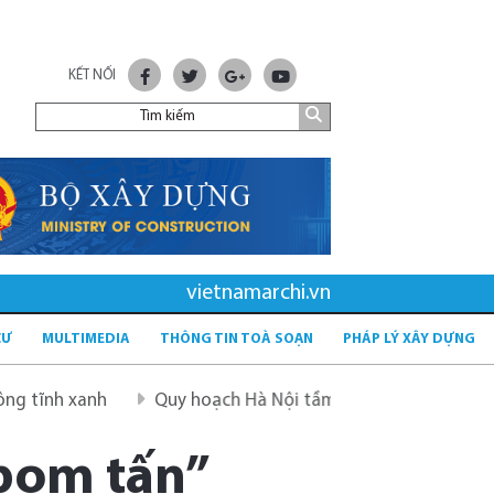
KẾT NỐI
vietnamarchi.vn
CƯ
MULTIMEDIA
THÔNG TIN TOÀ SOẠN
PHÁP LÝ XÂY DỰNG
Quy hoạch Hà Nội tầm nhìn 100 năm
Quy hoạch mới s
 bom tấn”