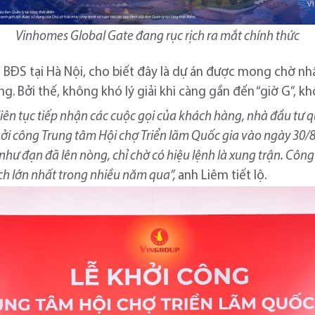
Vinhomes Global Gate đang rục rịch ra mắt chính thức
 BĐS tại Hà Nội, cho biết đây là dự án được mong chờ n
g. Bởi thế, không khó lý giải khi càng gần đến “giờ G”, kh
 liên tục tiếp nhận các cuộc gọi của khách hàng, nhà đầu t
ởi công Trung tâm Hội chợ Triển lãm Quốc gia vào ngày 30/8.
 như đạn đã lên nòng, chỉ chờ có hiệu lệnh là xung trận. Côn
ch lớn nhất trong nhiều năm qua”,
anh Liêm tiết lộ.