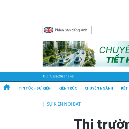
Phiên bản tiếng Anh
Thứ 7, 8/8/2026 13:48
TIN TỨC - SỰ KIỆN
KIẾN TRÚC
CHUYÊN NGÀNH
KẾT
SỰ KIỆN NỔI BẬT
Thị trườ