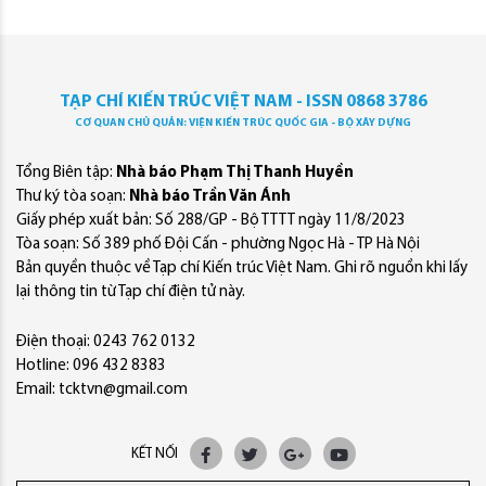
TẠP CHÍ KIẾN TRÚC VIỆT NAM - ISSN 0868 3786
CƠ QUAN CHỦ QUẢN: VIỆN KIẾN TRÚC QUỐC GIA - BỘ XÂY DỰNG
Tổng Biên tập:
Nhà báo Phạm Thị Thanh Huyền
Thư ký tòa soạn:
Nhà báo Trần Văn Ánh
Giấy phép xuất bản: Số 288/GP - Bộ TTTT ngày 11/8/2023
Tòa soạn: Số 389 phố Đội Cấn - phường Ngọc Hà - TP Hà Nội
Bản quyền thuộc về Tạp chí Kiến trúc Việt Nam. Ghi rõ nguồn khi lấy
lại thông tin từ Tạp chí điện tử này.
Điện thoại: 0243 762 0132
Hotline: 096 432 8383
Email: tcktvn@gmail.com
KẾT NỐI