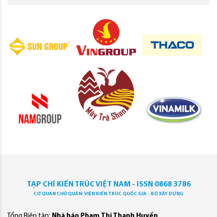
TẠP CHÍ KIẾN TRÚC VIỆT NAM - ISSN 0868 3786
CƠ QUAN CHỦ QUẢN: VIỆN KIẾN TRÚC QUỐC GIA - BỘ XÂY DỰNG
Tổng Biên tập:
Nhà báo Phạm Thị Thanh Huyền