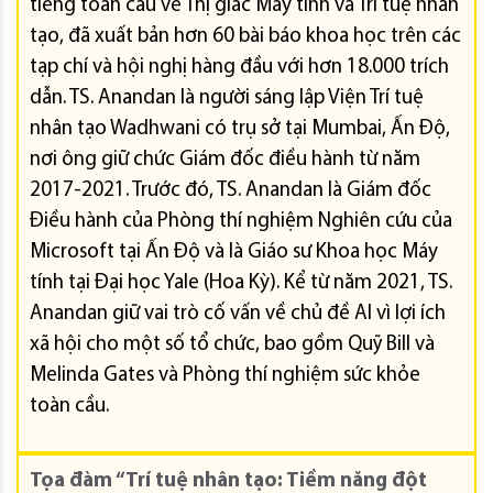
tiếng toàn cầu về Thị giác Máy tính và Trí tuệ nhân
tạo, đã xuất bản hơn 60 bài báo khoa học trên các
tạp chí và hội nghị hàng đầu với hơn 18.000 trích
dẫn. TS. Anandan là người sáng lập Viện Trí tuệ
nhân tạo Wadhwani có trụ sở tại Mumbai, Ấn Độ,
nơi ông giữ chức Giám đốc điều hành từ năm
2017-2021. Trước đó, TS. Anandan là Giám đốc
Điều hành của Phòng thí nghiệm Nghiên cứu của
Microsoft tại Ấn Độ và là Giáo sư Khoa học Máy
tính tại Đại học Yale (Hoa Kỳ). Kể từ năm 2021, TS.
Anandan giữ vai trò cố vấn về chủ đề AI vì lợi ích
xã hội cho một số tổ chức, bao gồm Quỹ Bill và
Melinda Gates và Phòng thí nghiệm sức khỏe
toàn cầu.
Tọa đàm “Trí tuệ nhân tạo: Tiềm năng đột