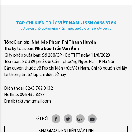
TẠP CHÍ KIẾN TRÚC VIỆT NAM - ISSN 0868 3786
CƠ QUAN CHỦ QUẢN: VIỆN KIẾN TRÚC QUỐC GIA - BỘ XÂY DỰNG
Tổng Biên tập:
Nhà báo Phạm Thị Thanh Huyền
Thư ký tòa soạn:
Nhà báo Trần Văn Ánh
Giấy phép xuất bản: Số 288/GP - Bộ TTTT ngày 11/8/2023
Tòa soạn: Số 389 phố Đội Cấn - phường Ngọc Hà - TP Hà Nội
Bản quyền thuộc về Tạp chí Kiến trúc Việt Nam. Ghi rõ nguồn khi lấy
lại thông tin từ Tạp chí điện tử này.
Điện thoại: 0243 762 0132
Hotline: 096 432 8383
Email: tcktvn@gmail.com
KẾT NỐI
XEM GIAO DIỆN TRÊN MÁY TÍNH