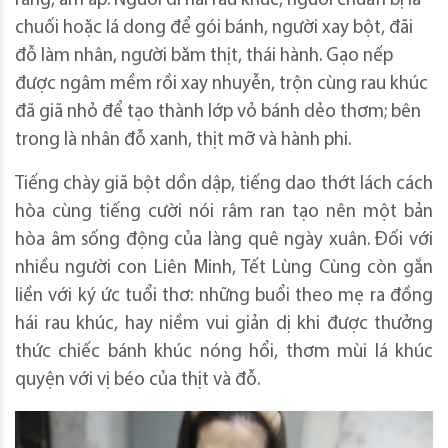
ràng, ấm áp. Người đi hái rau khúc, người chuẩn bị lá
chuối hoặc lá dong để gói bánh, người xay bột, đãi
đỗ làm nhân, người băm thịt, thái hành. Gạo nếp
được ngâm mềm rồi xay nhuyễn, trộn cùng rau khúc
đã giã nhỏ để tạo thành lớp vỏ bánh dẻo thơm; bên
trong là nhân đỗ xanh, thịt mỡ và hành phi.
Tiếng chày giã bột dồn dập, tiếng dao thớt lách cách
hòa cùng tiếng cười nói râm ran tạo nên một bản
hòa âm sống động của làng quê ngày xuân. Đối với
nhiều người con Liên Minh, Tết Lùng Cùng còn gắn
liền với ký ức tuổi thơ: những buổi theo mẹ ra đồng
hái rau khúc, hay niềm vui giản dị khi được thưởng
thức chiếc bánh khúc nóng hổi, thơm mùi lá khúc
quyện với vị béo của thịt và đỗ.