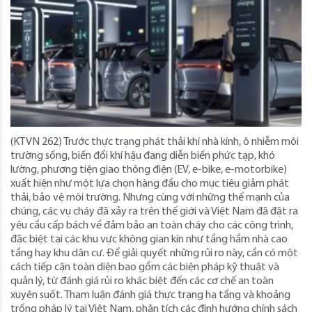
(KTVN 262) Trước thực trạng phát thải khí nhà kính, ô nhiễm môi
trường sống, biến đổi khí hậu đang diễn biến phức tạp, khó
lường, phương tiện giao thông điện (EV, e-bike, e-motorbike)
xuất hiện như một lựa chọn hàng đầu cho mục tiêu giảm phát
thải, bảo vệ môi trường. Nhưng cùng với những thế mạnh của
chúng, các vụ cháy đã xảy ra trên thế giới và Việt Nam đã đặt ra
yêu cầu cấp bách về đảm bảo an toàn cháy cho các công trình,
đặc biệt tại các khu vực không gian kín như tầng hầm nhà cao
tầng hay khu dân cư. Để giải quyết những rủi ro này, cần có một
cách tiếp cận toàn diện bao gồm các biện pháp kỹ thuật và
quản lý, từ đánh giá rủi ro khác biệt đến các cơ chế an toàn
xuyên suốt. Tham luận đánh giá thực trạng hạ tầng và khoảng
trống pháp lý tại Việt Nam, phân tích các định hướng chính sách