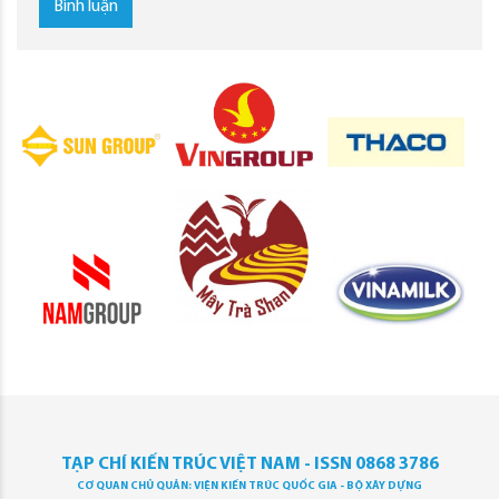
Bình luận
TẠP CHÍ KIẾN TRÚC VIỆT NAM - ISSN 0868 3786
CƠ QUAN CHỦ QUẢN: VIỆN KIẾN TRÚC QUỐC GIA - BỘ XÂY DỰNG