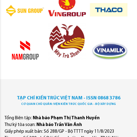
TẠP CHÍ KIẾN TRÚC VIỆT NAM - ISSN 0868 3786
CƠ QUAN CHỦ QUẢN: VIỆN KIẾN TRÚC QUỐC GIA - BỘ XÂY DỰNG
Tổng Biên tập:
Nhà báo Phạm Thị Thanh Huyền
Thư ký tòa soạn:
Nhà báo Trần Văn Ánh
Giấy phép xuất bản: Số 288/GP - Bộ TTTT ngày 11/8/2023