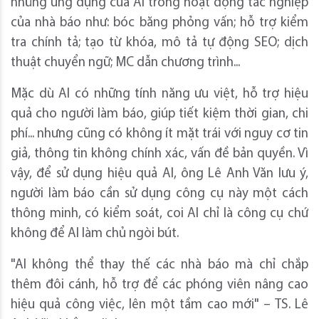
những ứng dụng của AI trong hoạt động tác nghiệp
của nhà báo như: bóc băng phỏng vấn; hỗ trợ kiểm
tra chính tả; tạo từ khóa, mô tả tự động SEO; dịch
thuật chuyển ngữ; MC dẫn chương trình...
Mặc dù AI có những tính năng ưu việt, hỗ trợ hiệu
quả cho người làm báo, giúp tiết kiệm thời gian, chi
phí... nhưng cũng có không ít mặt trái với nguy cơ tin
giả, thông tin không chính xác, vấn đề bản quyền. Vì
vậy, để sử dụng hiệu quả AI, ông Lê Anh Văn lưu ý,
người làm báo cần sử dụng công cụ này một cách
thông minh, có kiểm soát, coi AI chỉ là công cụ chứ
không để AI làm chủ ngòi bút.
"AI không thể thay thế các nhà báo mà chỉ chắp
thêm đôi cánh, hỗ trợ để các phóng viên nâng cao
hiệu quả công việc, lên một tầm cao mới" – TS. Lê