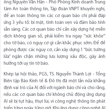
ông Nguyễn Văn Hân - Phó Phòng Kinh doanh Trung
tâm An toàn thông tin, Tập đoàn VNPT khuyến nghị,
để an toàn thông tin các cơ quan báo chí phải đáp
ứng 3 yếu tố: bí mật, tính toàn vẹn và đảm bảo tính
sẵn sàng. Các cơ quan báo chí cần xây dựng hệ miễn
dịch không gian số, phải kiểm tra ngay ''sức khỏe''
cho tờ báo, có nguy cơ gì cần khắc phục sớm. Để đề
phòng được các nguy cơ, cần xây dựng 1 “bức tường
lửa” ngăn chặn những lưu lượng xấu độc, gây ảnh
hưởng tới uy tín tờ báo.
Khép lại hội thảo, PGS, TS. Nguyễn Thành Lợi - Tổng
Biên tập Báo Kinh tế & Đô thị đã một lần nữa khẳng
định vai trò của AI đối với ngành báo chí và cho rằng,
nếu các cơ quan báo chí không chủ động ứng dụng
AI sẽ bị tụt hậu, thụt lùi, vì công nghệ thông tin phát
triển từng ngày từng giờ. Khi ứng dụng công nghệ AI