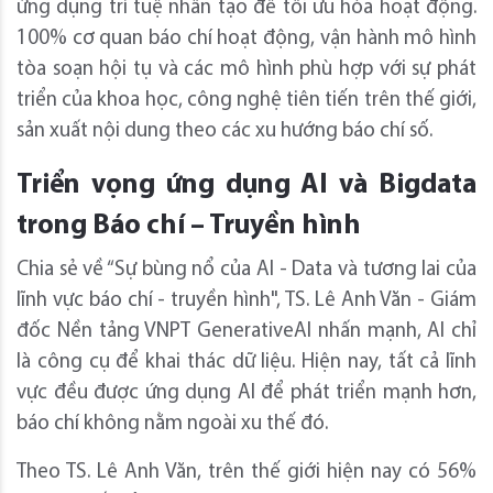
ứng dụng trí tuệ nhân tạo để tối ưu hóa hoạt động.
100% cơ quan báo chí hoạt động, vận hành mô hình
tòa soạn hội tụ và các mô hình phù hợp với sự phát
triển của khoa học, công nghệ tiên tiến trên thế giới,
sản xuất nội dung theo các xu hướng báo chí số.
Triển vọng ứng dụng AI và Bigdata
trong Báo chí – Truyền hình
Chia sẻ về “Sự bùng nổ của AI - Data và tương lai của
lĩnh vực báo chí - truyền hình", TS. Lê Anh Văn - Giám
đốc Nền tảng VNPT GenerativeAI nhấn mạnh, AI chỉ
là công cụ để khai thác dữ liệu. Hiện nay, tất cả lĩnh
vực đều được ứng dụng AI để phát triển mạnh hơn,
báo chí không nằm ngoài xu thế đó.
Theo TS. Lê Anh Văn, trên thế giới hiện nay có 56%