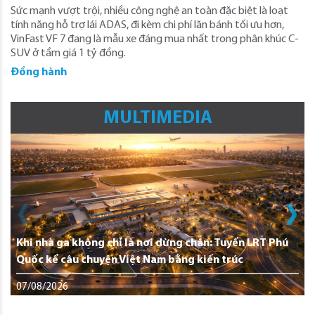
Sức mạnh vượt trội, nhiều công nghệ an toàn đặc biệt là loạt
tính năng hỗ trợ lái ADAS, đi kèm chi phí lăn bánh tối ưu hơn,
VinFast VF 7 đang là mẫu xe đáng mua nhất trong phân khúc C-
SUV ở tầm giá 1 tỷ đồng.
Đồng hành
MULTIMEDIA
Khi nhà ga không chỉ là nơi dừng chân: Tuyến LRT Phú
Quốc kể câu chuyện Việt Nam bằng kiến trúc
07/08/2026