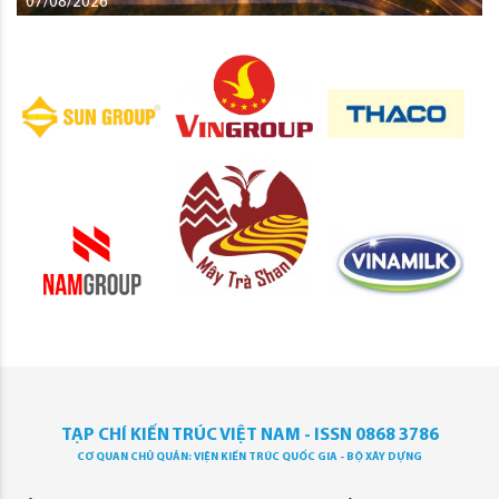
07/08/2026
TẠP CHÍ KIẾN TRÚC VIỆT NAM - ISSN 0868 3786
CƠ QUAN CHỦ QUẢN: VIỆN KIẾN TRÚC QUỐC GIA - BỘ XÂY DỰNG