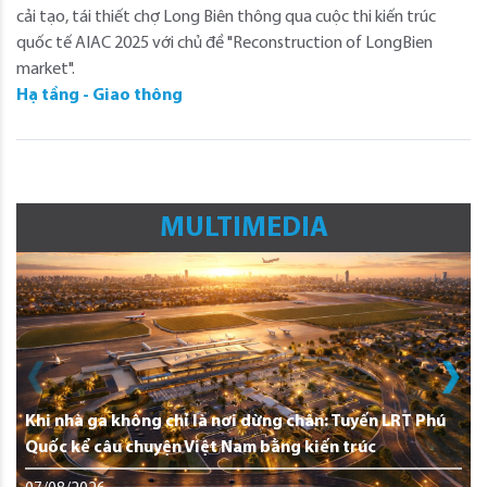
cải tạo, tái thiết chợ Long Biên thông qua cuộc thi kiến trúc
quốc tế AIAC 2025 với chủ đề "Reconstruction of LongBien
market".
Hạ tầng - Giao thông
MULTIMEDIA
Khi nhà ga không chỉ là nơi dừng chân: Tuyến LRT Phú
Quốc kể câu chuyện Việt Nam bằng kiến trúc