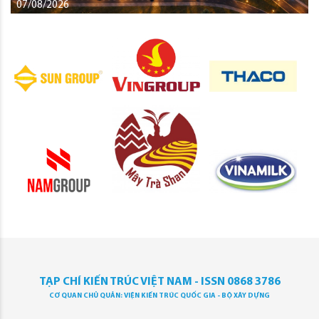
07/08/2026
TẠP CHÍ KIẾN TRÚC VIỆT NAM - ISSN 0868 3786
CƠ QUAN CHỦ QUẢN: VIỆN KIẾN TRÚC QUỐC GIA - BỘ XÂY DỰNG