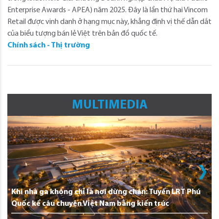
Enterprise Awards - APEA) năm 2025. Đây là lần thứ hai Vincom
Retail được vinh danh ở hạng mục này, khẳng định vị thế dẫn dắt
của biểu tượng bán lẻ Việt trên bản đồ quốc tế.
Chính sách - Thị trường
MULTIMEDIA
Khi nhà ga không chỉ là nơi dừng chân: Tuyến LRT Phú
Quốc kể câu chuyện Việt Nam bằng kiến trúc