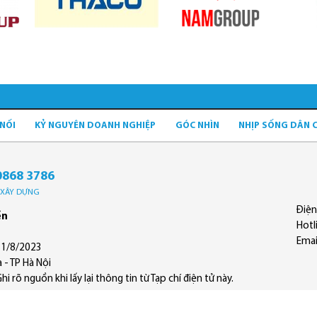
 NỐI
KỶ NGUYÊN DOANH NGHIỆP
GÓC NHÌN
NHỊP SỐNG DÂN 
0868 3786
Ộ XÂY DỰNG
Điện
ền
Hotl
Emai
11/8/2023
 - TP Hà Nội
 rõ nguồn khi lấy lại thông tin từ Tạp chí điện tử này.