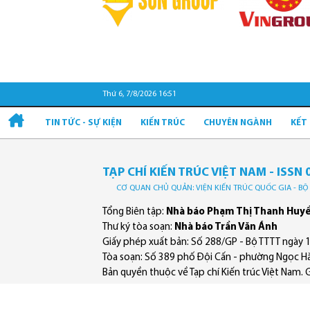
Thứ 6, 7/8/2026 16:51
TIN TỨC - SỰ KIỆN
KIẾN TRÚC
CHUYÊN NGÀNH
KẾT
TẠP CHÍ KIẾN TRÚC VIỆT NAM - ISSN 
CƠ QUAN CHỦ QUẢN: VIỆN KIẾN TRÚC QUỐC GIA - B
Tổng Biên tập:
Nhà báo Phạm Thị Thanh Huy
Thư ký tòa soạn:
Nhà báo Trần Văn Ánh
Giấy phép xuất bản: Số 288/GP - Bộ TTTT ngày 
Tòa soạn: Số 389 phố Đội Cấn - phường Ngọc Hà
Bản quyền thuộc về Tạp chí Kiến trúc Việt Nam. Ghi