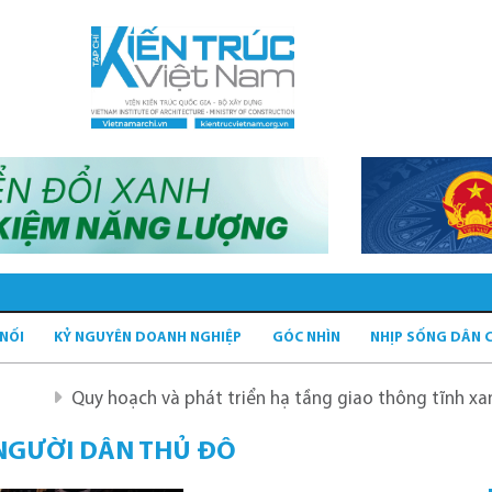
 NỐI
KỶ NGUYÊN DOANH NGHIỆP
GÓC NHÌN
NHỊP SỐNG DÂN 
Quy hoạch và phát triển hạ tầng giao thông tĩnh xanh
NGƯỜI DÂN THỦ ĐÔ