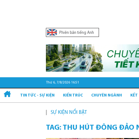
Phiên bản tiếng Anh
Thứ 6, 7/8/2026 16:51
TIN TỨC - SỰ KIỆN
KIẾN TRÚC
CHUYÊN NGÀNH
KẾT
SỰ KIỆN NỔI BẬT
TAG: THU HÚT ĐÔNG ĐẢO 