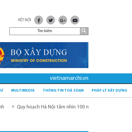
KẾT NỐI
vietnamarchi.vn
CƯ
MULTIMEDIA
THÔNG TIN TOÀ SOẠN
PHÁP LÝ XÂY DỰNG
Quy hoạch Hà Nội tầm nhìn 100 năm
Quy hoạch mới sau