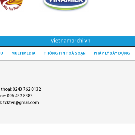
vietnamarchi.vn
CƯ
MULTIMEDIA
THÔNG TIN TOÀ SOẠN
PHÁP LÝ XÂY DỰNG
 thoại: 0243 762 0132
ine: 096 432 8383
l: tcktvn@gmail.com