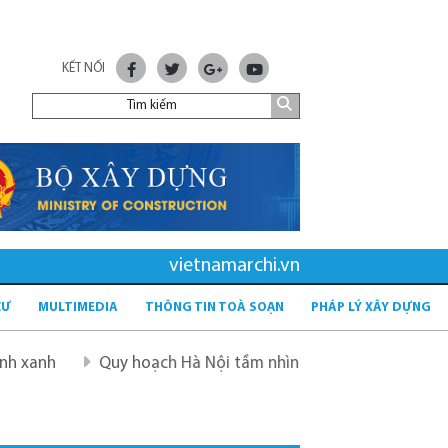
KẾT NỐI
vietnamarchi.vn
CƯ
MULTIMEDIA
THÔNG TIN TOÀ SOẠN
PHÁP LÝ XÂY DỰNG
Quy hoạch Hà Nội tầm nhìn 100 năm
Quy hoạch mới 