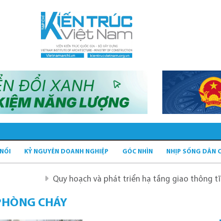
 NỐI
KỶ NGUYÊN DOANH NGHIỆP
GÓC NHÌN
NHỊP SỐNG DÂN 
Quy hoạch và phát triển hạ tầng giao thông tĩnh xanh
 PHÒNG CHÁY