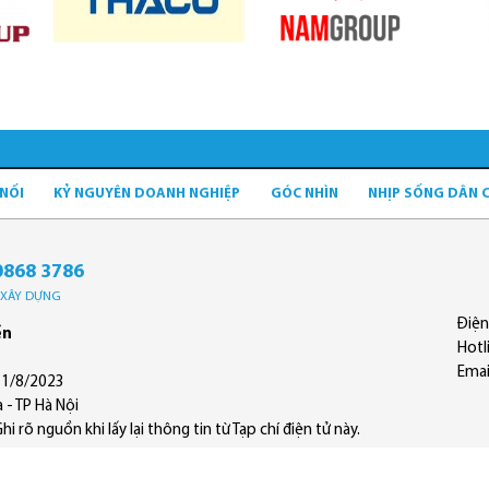
 NỐI
KỶ NGUYÊN DOANH NGHIỆP
GÓC NHÌN
NHỊP SỐNG DÂN 
0868 3786
Ộ XÂY DỰNG
Điện
ền
Hotl
Emai
11/8/2023
 - TP Hà Nội
 rõ nguồn khi lấy lại thông tin từ Tạp chí điện tử này.