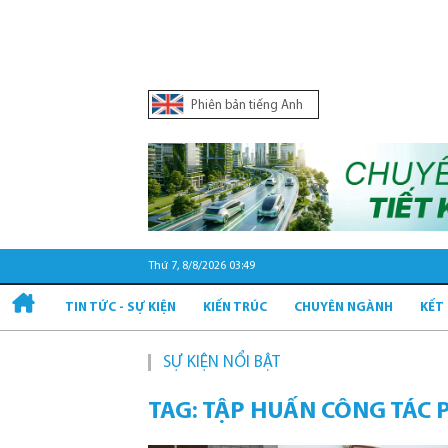
Phiên bản tiếng Anh
Thứ 7, 8/8/2026 03:49
TIN TỨC - SỰ KIỆN
KIẾN TRÚC
CHUYÊN NGÀNH
KẾT
SỰ KIỆN NỔI BẬT
TAG: TẬP HUẤN CÔNG TÁC