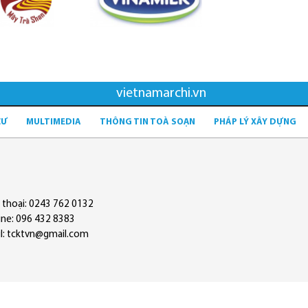
vietnamarchi.vn
CƯ
MULTIMEDIA
THÔNG TIN TOÀ SOẠN
PHÁP LÝ XÂY DỰNG
 thoại: 0243 762 0132
ine: 096 432 8383
l: tcktvn@gmail.com