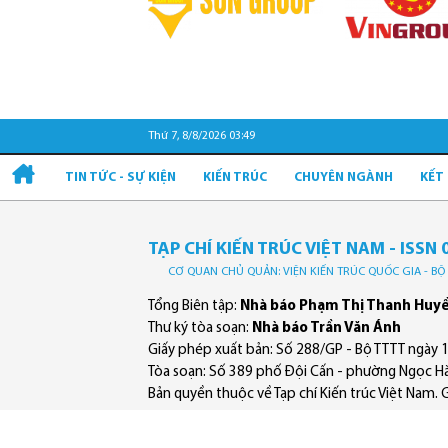
Thứ 7, 8/8/2026 03:49
TIN TỨC - SỰ KIỆN
KIẾN TRÚC
CHUYÊN NGÀNH
KẾT
TẠP CHÍ KIẾN TRÚC VIỆT NAM - ISSN 
CƠ QUAN CHỦ QUẢN: VIỆN KIẾN TRÚC QUỐC GIA - B
Tổng Biên tập:
Nhà báo Phạm Thị Thanh Huy
Thư ký tòa soạn:
Nhà báo Trần Văn Ánh
Giấy phép xuất bản: Số 288/GP - Bộ TTTT ngày 
Tòa soạn: Số 389 phố Đội Cấn - phường Ngọc Hà
Bản quyền thuộc về Tạp chí Kiến trúc Việt Nam. Ghi