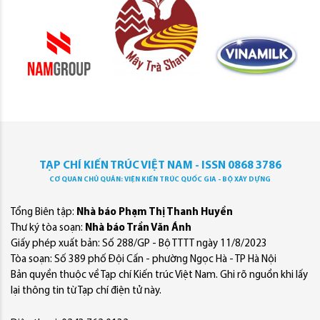
TẠP CHÍ KIẾN TRÚC VIỆT NAM - ISSN 0868 3786
CƠ QUAN CHỦ QUẢN: VIỆN KIẾN TRÚC QUỐC GIA - BỘ XÂY DỰNG
Tổng Biên tập:
Nhà báo Phạm Thị Thanh Huyền
Thư ký tòa soạn:
Nhà báo Trần Văn Ánh
Giấy phép xuất bản: Số 288/GP - Bộ TTTT ngày 11/8/2023
Tòa soạn: Số 389 phố Đội Cấn - phường Ngọc Hà - TP Hà Nội
Bản quyền thuộc về Tạp chí Kiến trúc Việt Nam. Ghi rõ nguồn khi lấy
lại thông tin từ Tạp chí điện tử này.