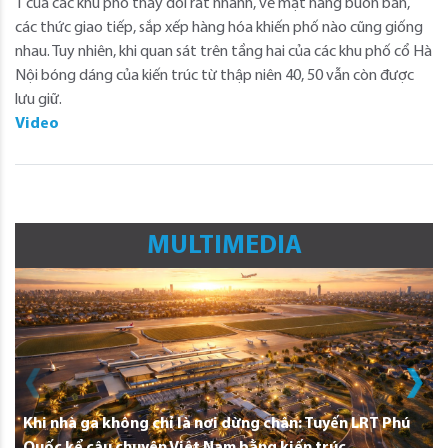
1 của các khu phố thay đổi rất nhanh, về mặt hàng buôn bán,
các thức giao tiếp, sắp xếp hàng hóa khiến phố nào cũng giống
nhau. Tuy nhiên, khi quan sát trên tầng hai của các khu phố cổ Hà
Nội bóng dáng của kiến trúc từ thập niên 40, 50 vẫn còn được
lưu giữ.
Video
MULTIMEDIA
Khi nhà ga không chỉ là nơi dừng chân: Tuyến LRT Phú
Quốc kể câu chuyện Việt Nam bằng kiến trúc