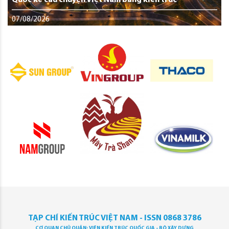
07/08/2026
TẠP CHÍ KIẾN TRÚC VIỆT NAM - ISSN 0868 3786
CƠ QUAN CHỦ QUẢN: VIỆN KIẾN TRÚC QUỐC GIA - BỘ XÂY DỰNG