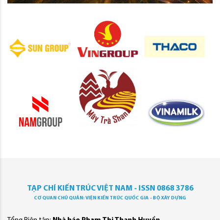
TẠP CHÍ KIẾN TRÚC VIỆT NAM - ISSN 0868 3786
CƠ QUAN CHỦ QUẢN: VIỆN KIẾN TRÚC QUỐC GIA - BỘ XÂY DỰNG