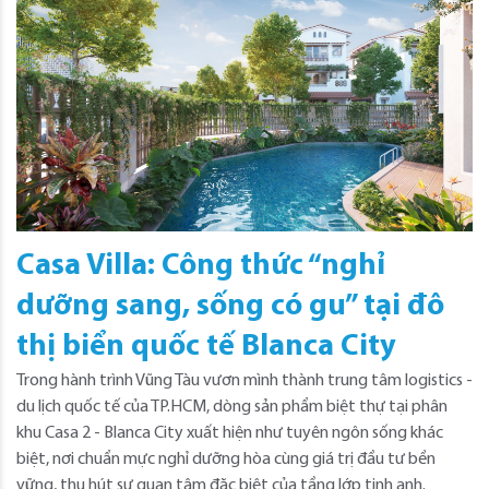
Casa Villa: Công thức “nghỉ
dưỡng sang, sống có gu” tại đô
thị biển quốc tế Blanca City
Trong hành trình Vũng Tàu vươn mình thành trung tâm logistics -
du lịch quốc tế của TP.HCM, dòng sản phẩm biệt thự tại phân
khu Casa 2 - Blanca City xuất hiện như tuyên ngôn sống khác
biệt, nơi chuẩn mực nghỉ dưỡng hòa cùng giá trị đầu tư bền
vững, thu hút sự quan tâm đặc biệt của tầng lớp tinh anh.