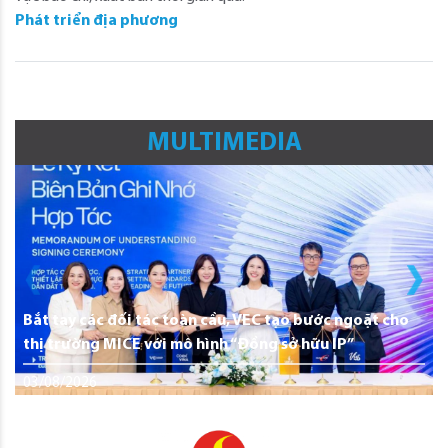
Phát triển địa phương
MULTIMEDIA
Bắt tay các đối tác toàn cầu, VEC tạo bước ngoặt cho
thị trường MICE với mô hình “Đồng sở hữu IP”
03/08/2026