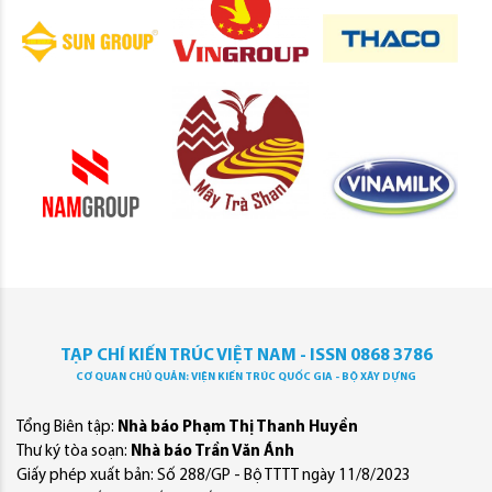
TẠP CHÍ KIẾN TRÚC VIỆT NAM - ISSN 0868 3786
CƠ QUAN CHỦ QUẢN: VIỆN KIẾN TRÚC QUỐC GIA - BỘ XÂY DỰNG
Tổng Biên tập:
Nhà báo Phạm Thị Thanh Huyền
Thư ký tòa soạn:
Nhà báo Trần Văn Ánh
Giấy phép xuất bản: Số 288/GP - Bộ TTTT ngày 11/8/2023