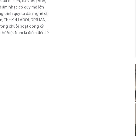
 Cầu Tứ Liên, xã Đông Anh,
ện âm nhạc có quy mô lớn
g trình quy tụ dàn nghệ sĩ
n, The Kid LAROI, DPR IAN,
trong chuỗi hoạt động kỷ
thế Việt Nam là điểm đến lễ