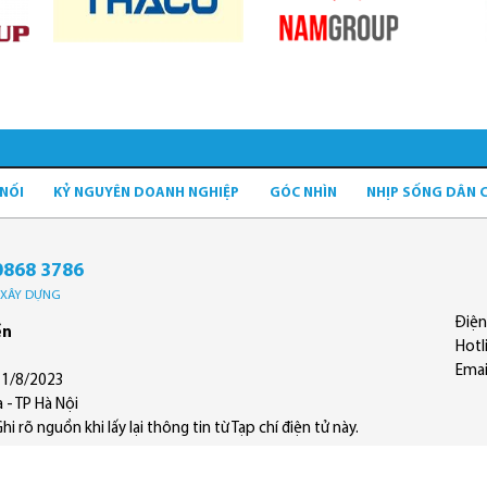
 NỐI
KỶ NGUYÊN DOANH NGHIỆP
GÓC NHÌN
NHỊP SỐNG DÂN 
0868 3786
Ộ XÂY DỰNG
Điện
ền
Hotl
Emai
11/8/2023
 - TP Hà Nội
 rõ nguồn khi lấy lại thông tin từ Tạp chí điện tử này.