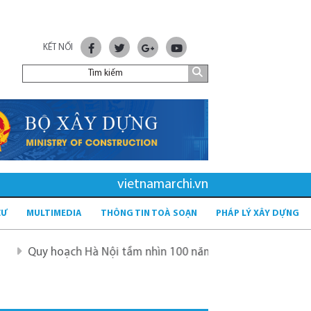
KẾT NỐI
vietnamarchi.vn
CƯ
MULTIMEDIA
THÔNG TIN TOÀ SOẠN
PHÁP LÝ XÂY DỰNG
hoạch Hà Nội tầm nhìn 100 năm
Quy hoạch mới sau sáp n