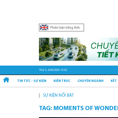
Phiên bản tiếng Anh
Thứ 5, 6/8/2026 12:32
TIN TỨC - SỰ KIỆN
KIẾN TRÚC
CHUYÊN NGÀNH
KẾT
SỰ KIỆN NỔI BẬT
Quy
TAG: MOMENTS OF WONDE