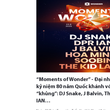
“Moments of Wonder” - Đại nhạ
kỷ niệm 80 năm Quốc khánh vớ
“khủng”: DJ Snake, J Balvin, T
IAN…