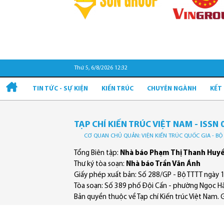
Thứ 5, 6/8/2026 12:32
TIN TỨC - SỰ KIỆN
KIẾN TRÚC
CHUYÊN NGÀNH
KẾT
TẠP CHÍ KIẾN TRÚC VIỆT NAM - ISSN 
CƠ QUAN CHỦ QUẢN: VIỆN KIẾN TRÚC QUỐC GIA - B
Tổng Biên tập:
Nhà báo Phạm Thị Thanh Huy
Thư ký tòa soạn:
Nhà báo Trần Văn Ánh
Giấy phép xuất bản: Số 288/GP - Bộ TTTT ngày 
Tòa soạn: Số 389 phố Đội Cấn - phường Ngọc Hà
Bản quyền thuộc về Tạp chí Kiến trúc Việt Nam. Ghi