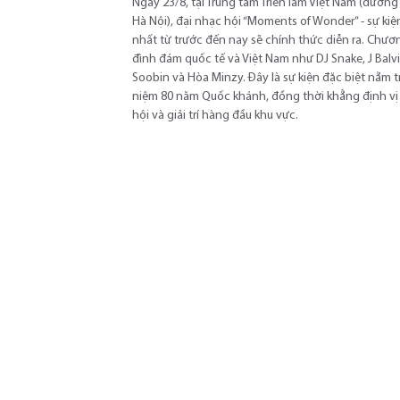
Ngày 23/8, tại Trung tâm Triển lãm Việt Nam (đường
Hà Nội), đại nhạc hội “Moments of Wonder” - sự ki
nhất từ trước đến nay sẽ chính thức diễn ra. Chươn
đình đám quốc tế và Việt Nam như DJ Snake, J Balvi
Soobin và Hòa Minzy. Đây là sự kiện đặc biệt nằm 
niệm 80 năm Quốc khánh, đồng thời khẳng định vị 
hội và giải trí hàng đầu khu vực.