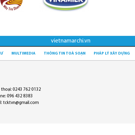
vietnamarchi.vn
CƯ
MULTIMEDIA
THÔNG TIN TOÀ SOẠN
PHÁP LÝ XÂY DỰNG
 thoại: 0243 762 0132
ine: 096 432 8383
l: tcktvn@gmail.com