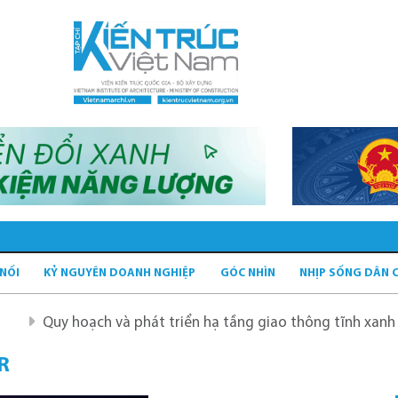
 NỐI
KỶ NGUYÊN DOANH NGHIỆP
GÓC NHÌN
NHỊP SỐNG DÂN 
 hoạch và phát triển hạ tầng giao thông tĩnh xanh
Quy 
R