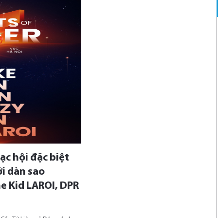
c hội đặc biệt
i dàn sao
he Kid LAROI, DPR