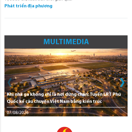
Phát triển địa phương
MULTIMEDIA
Khi nhà ga không chỉ là nơi dừng chân: Tuyến LRT Phú
Quốc kể câu chuyện Việt Nam bằng kiến trúc
07/08/2026