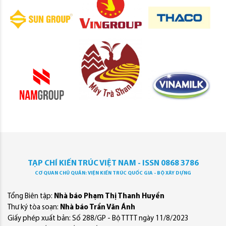
TẠP CHÍ KIẾN TRÚC VIỆT NAM - ISSN 0868 3786
CƠ QUAN CHỦ QUẢN: VIỆN KIẾN TRÚC QUỐC GIA - BỘ XÂY DỰNG
Tổng Biên tập:
Nhà báo Phạm Thị Thanh Huyền
Thư ký tòa soạn:
Nhà báo Trần Văn Ánh
Giấy phép xuất bản: Số 288/GP - Bộ TTTT ngày 11/8/2023