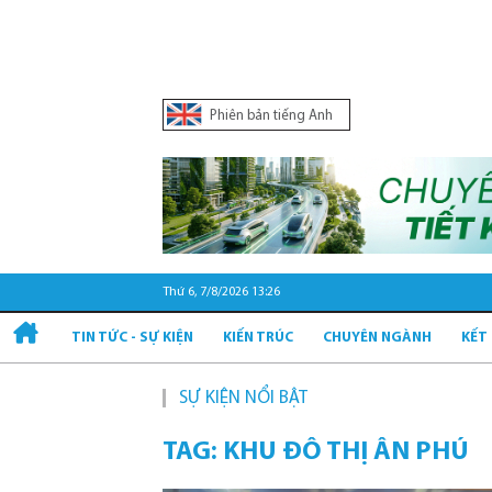
Phiên bản tiếng Anh
Thứ 6, 7/8/2026 13:26
TIN TỨC - SỰ KIỆN
KIẾN TRÚC
CHUYÊN NGÀNH
KẾT
SỰ KIỆN NỔI BẬT
TAG: KHU ĐÔ THỊ ÂN PHÚ