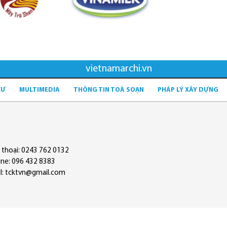
vietnamarchi.vn
CƯ
MULTIMEDIA
THÔNG TIN TOÀ SOẠN
PHÁP LÝ XÂY DỰNG
 thoại: 0243 762 0132
ine: 096 432 8383
l: tcktvn@gmail.com