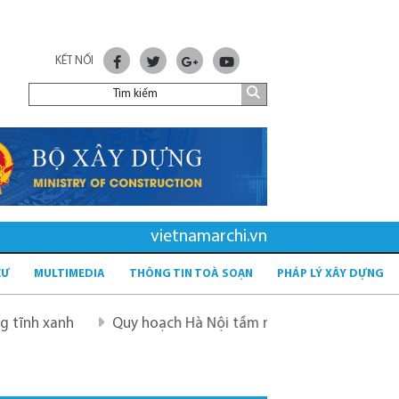
KẾT NỐI
vietnamarchi.vn
CƯ
MULTIMEDIA
THÔNG TIN TOÀ SOẠN
PHÁP LÝ XÂY DỰNG
h
Quy hoạch Hà Nội tầm nhìn 100 năm
Quy hoạch m