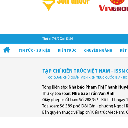
Thứ 6, 7/8/2026 13:26
TIN TỨC - SỰ KIỆN
KIẾN TRÚC
CHUYÊN NGÀNH
KẾT
TẠP CHÍ KIẾN TRÚC VIỆT NAM - ISSN 
CƠ QUAN CHỦ QUẢN: VIỆN KIẾN TRÚC QUỐC GIA - B
Tổng Biên tập:
Nhà báo Phạm Thị Thanh Huy
Thư ký tòa soạn:
Nhà báo Trần Văn Ánh
Giấy phép xuất bản: Số 288/GP - Bộ TTTT ngày 
Tòa soạn: Số 389 phố Đội Cấn - phường Ngọc Hà
Bản quyền thuộc về Tạp chí Kiến trúc Việt Nam. Ghi