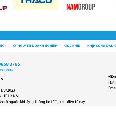
 NỐI
KỶ NGUYÊN DOANH NGHIỆP
GÓC NHÌN
NHỊP SỐNG DÂN 
0868 3786
Ộ XÂY DỰNG
Điện
ền
Hotl
Emai
11/8/2023
 - TP Hà Nội
 rõ nguồn khi lấy lại thông tin từ Tạp chí điện tử này.