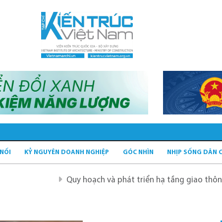
 NỐI
KỶ NGUYÊN DOANH NGHIỆP
GÓC NHÌN
NHỊP SỐNG DÂN 
Quy hoạch và phát triển hạ tầng giao thông tĩnh xan