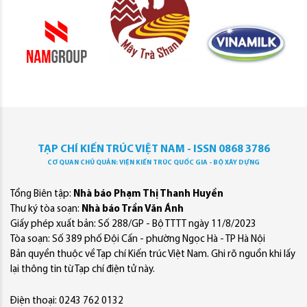
TẠP CHÍ KIẾN TRÚC VIỆT NAM - ISSN 0868 3786
CƠ QUAN CHỦ QUẢN: VIỆN KIẾN TRÚC QUỐC GIA - BỘ XÂY DỰNG
Tổng Biên tập:
Nhà báo Phạm Thị Thanh Huyền
Thư ký tòa soạn:
Nhà báo Trần Văn Ánh
Giấy phép xuất bản: Số 288/GP - Bộ TTTT ngày 11/8/2023
Tòa soạn: Số 389 phố Đội Cấn - phường Ngọc Hà - TP Hà Nội
Bản quyền thuộc về Tạp chí Kiến trúc Việt Nam. Ghi rõ nguồn khi lấy
lại thông tin từ Tạp chí điện tử này.
Điện thoại: 0243 762 0132