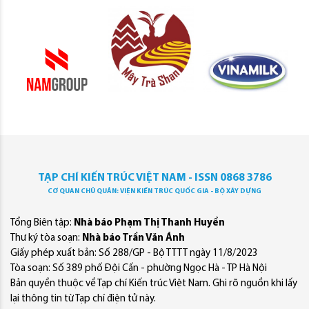
TẠP CHÍ KIẾN TRÚC VIỆT NAM - ISSN 0868 3786
CƠ QUAN CHỦ QUẢN: VIỆN KIẾN TRÚC QUỐC GIA - BỘ XÂY DỰNG
Tổng Biên tập:
Nhà báo Phạm Thị Thanh Huyền
Thư ký tòa soạn:
Nhà báo Trần Văn Ánh
Giấy phép xuất bản: Số 288/GP - Bộ TTTT ngày 11/8/2023
Tòa soạn: Số 389 phố Đội Cấn - phường Ngọc Hà - TP Hà Nội
Bản quyền thuộc về Tạp chí Kiến trúc Việt Nam. Ghi rõ nguồn khi lấy
lại thông tin từ Tạp chí điện tử này.