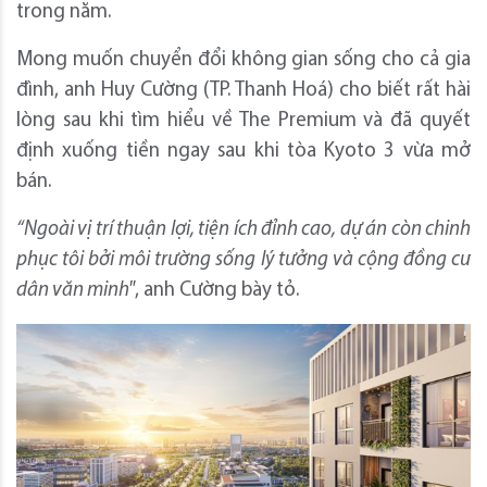
trong năm.
Mong muốn chuyển đổi không gian sống cho cả gia
đình, anh Huy Cường (TP. Thanh Hoá) cho biết rất hài
lòng sau khi tìm hiểu về The Premium và đã quyết
định xuống tiền ngay sau khi tòa Kyoto 3 vừa mở
bán.
“Ngoài vị trí thuận lợi, tiện ích đ
ỉnh cao
,
dự án còn chinh
phục tôi bởi
môi trường sống lý tưởng và cộng đồng cư
dân
văn minh
"
, anh Cường bày tỏ.