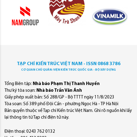
TẠP CHÍ KIẾN TRÚC VIỆT NAM - ISSN 0868 3786
CƠ QUAN CHỦ QUẢN: VIỆN KIẾN TRÚC QUỐC GIA - BỘ XÂY DỰNG
Tổng Biên tập:
Nhà báo Phạm Thị Thanh Huyền
Thư ký tòa soạn:
Nhà báo Trần Văn Ánh
Giấy phép xuất bản: Số 288/GP - Bộ TTTT ngày 11/8/2023
Tòa soạn: Số 389 phố Đội Cấn - phường Ngọc Hà - TP Hà Nội
Bản quyền thuộc về Tạp chí Kiến trúc Việt Nam. Ghi rõ nguồn khi lấy
lại thông tin từ Tạp chí điện tử này.
Điện thoại: 0243 762 0132