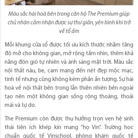
Màu sắc hài hoà bên trong căn hộ The Premium giúp
chủ nhân cảm nhận được sự thư giãn, yên bình khi trở
về tổ ấm
Mỗi khung cửa sổ được tối ưu kích thước nhằm tăng
độ mở cho không gian, mở rộng tầm nhìn, thêm khả
năng đón gió tự nhiên và ánh sáng mặt trời. Màu sắc
nội thất nâu, be, cam mang đến nét đẹp mộc mạc,
tinh tế nhưng cũng không kém phần ấn tượng. Sự hài
hoà về nội thất bên trong lẫn thiên nhiên bên ngoài
tạo nên một không gian sống rộng thoáng, thoải
mái và tự do.
The Premium còn được thụ hưởng trọn vẹn hệ sinh
thái tiện ích khép kín mang “họ Vin”. Trường học
chuẩn quốc tế Vinschool, phòng khám quốc tế