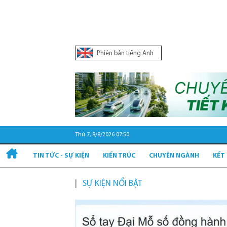
Phiên bản tiếng Anh
Thứ 7, 8/8/2026 07:50
TIN TỨC - SỰ KIỆN
KIẾN TRÚC
CHUYÊN NGÀNH
KẾT
SỰ KIỆN NỔI BẬT
Quy hoạch v