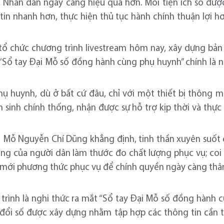
ụ Nhân dân ngày càng hiệu quả hơn. Mỗi tiện ích số đượ
tin nhanh hơn, thực hiện thủ tục hành chính thuận lợi 
c tổ chức chương trình livestream hôm nay, xây dựng bả
t “Sổ tay Đại Mỗ số đồng hành cùng phụ huynh” chính là 
huynh, dù ở bất cứ đâu, chỉ với một thiết bị thông mi
 sinh chính thống, nhận được sự hỗ trợ kịp thời và thực 
Mỗ Nguyễn Chí Dũng khẳng định, tinh thần xuyên suốt 
lòng của người dân làm thước đo chất lượng phục vụ; coi
mới phương thức phục vụ để chính quyền ngày càng thân 
trình là nghi thức ra mắt “Sổ tay Đại Mỗ số đồng hành
đổi số được xây dựng nhằm tập hợp các thông tin cần th