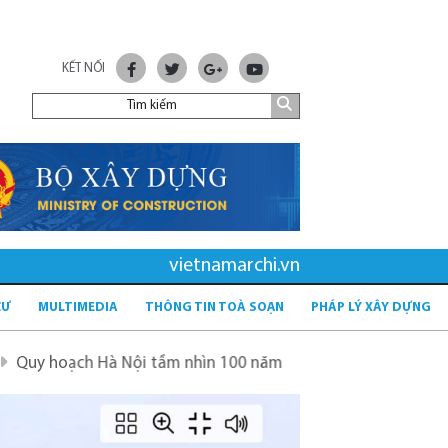
KẾT NỐI
vietnamarchi.vn
CƯ
MULTIMEDIA
THÔNG TIN TOÀ SOẠN
PHÁP LÝ XÂY DỰNG
à Nội tầm nhìn 100 năm
Quy hoạch mới sau sáp nhập tỉn