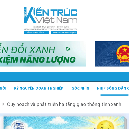
 NỐI
KỶ NGUYÊN DOANH NGHIỆP
GÓC NHÌN
NHỊP SỐNG DÂN 
à phát triển hạ tầng giao thông tĩnh xanh
Quy hoạch H