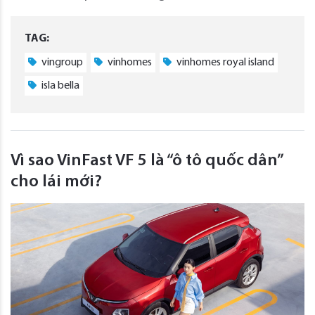
TAG:
vingroup
vinhomes
vinhomes royal island
isla bella
Vì sao VinFast VF 5 là “ô tô quốc dân”
cho lái mới?