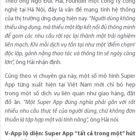
Theo ông Ngô Đức Hải, Founder một công ty công
nghệ tại Hà Nội, đây là vấn đề mang tính hệ thống
của thị trường ứng dụng hiện nay.
“Người dùng không
thiếu ứng dụng, mà thiếu một lớp kết nối đủ thông minh
để gom các nhu cầu rời rạc lại thành một trải nghiệm
liền mạch. Khi mỗi dịch vụ tồn tại như một ‘điểm chạm’
độc lập, gánh nặng thao tác và thông tin sẽ ngày càng
lớn”,
ông Hải nhận định.
Cũng theo vị chuyên gia này, một số mô hình Super
App từng xuất hiện tại Việt Nam mới chỉ bó hẹp
trong một số dịch vụ liên quan như giao hàng, đặt
đồ ăn.
“Một Super App đúng nghĩa phải gắn với rất
nhiều nhu cầu thực tế của người dùng, chứ không đơn
thuần là tập hợp một vài tính năng”,
ông Hải nói.
V-App lộ diện: Super App “tất cả trong một” hút