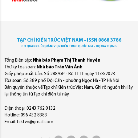
TẠP CHÍ KIẾN TRÚC VIỆT NAM - ISSN 0868 3786
CƠ QUAN CHỦ QUẢN: VIỆN KIẾN TRÚC QUỐC GIA - BỘ XÂY DỰNG
Tổng Biên tập:
Nhà báo Phạm Thị Thanh Huyền
Thư ký tòa soạn:
Nhà báo Trần Văn Ánh
Giấy phép xuất bản: Số 288/GP - Bộ TTTT ngày 11/8/2023
Tòa soạn: Số 389 phố Đội Cấn - phường Ngọc Hà - TP Hà Nội
Bản quyền thuộc về Tạp chí Kiến trúc Việt Nam. Ghi rõ nguồn khi lấy
lại thông tin từ Tạp chí điện tử này.
Điện thoại: 0243 762 0132
Hotline: 096 432 8383
Email: tcktvn@gmail.com