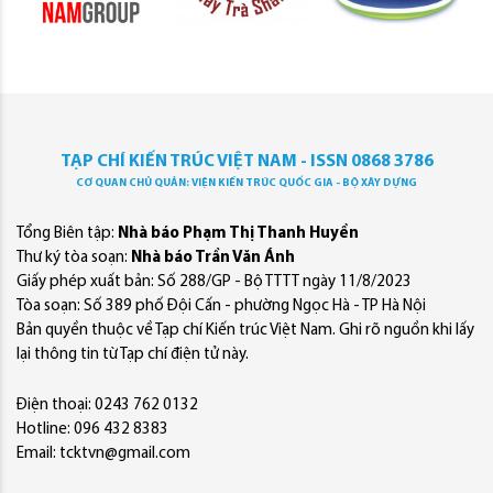
TẠP CHÍ KIẾN TRÚC VIỆT NAM - ISSN 0868 3786
CƠ QUAN CHỦ QUẢN: VIỆN KIẾN TRÚC QUỐC GIA - BỘ XÂY DỰNG
Tổng Biên tập:
Nhà báo Phạm Thị Thanh Huyền
Thư ký tòa soạn:
Nhà báo Trần Văn Ánh
Giấy phép xuất bản: Số 288/GP - Bộ TTTT ngày 11/8/2023
Tòa soạn: Số 389 phố Đội Cấn - phường Ngọc Hà - TP Hà Nội
Bản quyền thuộc về Tạp chí Kiến trúc Việt Nam. Ghi rõ nguồn khi lấy
lại thông tin từ Tạp chí điện tử này.
Điện thoại: 0243 762 0132
Hotline: 096 432 8383
Email: tcktvn@gmail.com