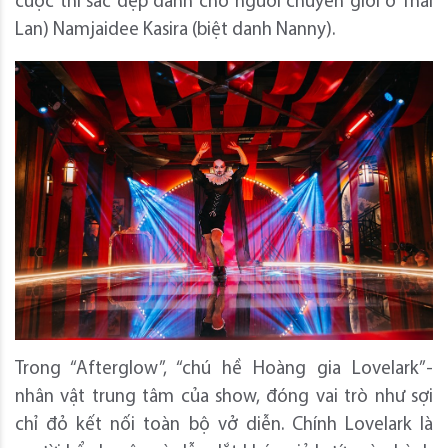
cuộc thi sắc đẹp dành cho người chuyển giới ở Thái
Lan) Namjaidee Kasira (biệt danh Nanny).
Trong “Afterglow”, “chú hề Hoàng gia Lovelark”-
nhân vật trung tâm của show, đóng vai trò như sợi
chỉ đỏ kết nối toàn bộ vở diễn. Chính Lovelark là