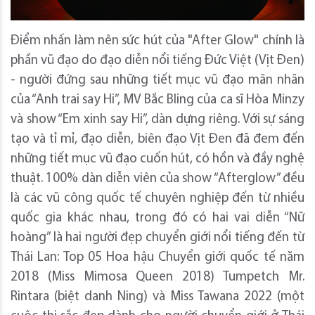
Điểm nhấn làm nên sức hút của "After Glow" chính là
phần vũ đạo do đạo diễn nổi tiếng Đức Việt (Vịt Đen)
- người đứng sau những tiết mục vũ đạo mãn nhãn
của “Anh trai say Hi”, MV Bắc Bling của ca sĩ Hòa Minzy
và show “Em xinh say Hi”, dàn dựng riêng. Với sự sáng
tạo và tỉ mỉ, đạo diễn, biên đạo Vịt Đen đã đem đến
những tiết mục vũ đạo cuốn hút, có hồn và đầy nghệ
thuật. 100% dàn diễn viên của show “Afterglow” đều
là các vũ công quốc tế chuyên nghiệp đến từ nhiều
quốc gia khác nhau, trong đó có hai vai diễn “Nữ
hoàng” là hai người đẹp chuyển giới nổi tiếng đến từ
Thái Lan: Top 05 Hoa hậu Chuyển giới quốc tế năm
2018 (Miss Mimosa Queen 2018) Tumpetch Mr.
Rintara (biệt danh Ning) và Miss Tawana 2022 (một