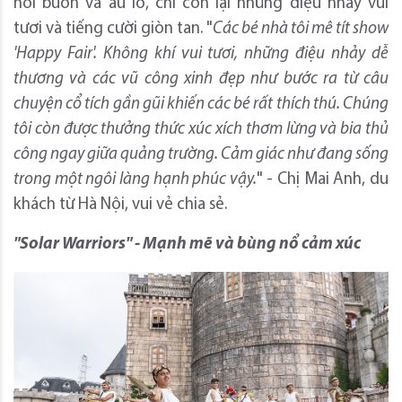
nỗi buồn và âu lo, chỉ còn lại những điệu nhảy vui
tươi và tiếng cười giòn tan. "
Các bé nhà tôi mê tít show
'Happy Fair'. Không khí vui tươi, những điệu nhảy dễ
thương và các vũ công xinh đẹp như bước ra từ câu
chuyện cổ tích gần gũi khiến các bé rất thích thú. Chúng
tôi còn được thưởng thức xúc xích thơm lừng và bia thủ
công ngay giữa quảng trường. Cảm giác như đang sống
trong một ngôi làng hạnh phúc vậy.
" - Chị Mai Anh, du
khách từ Hà Nội, vui vẻ chia sẻ.
"Solar Warriors" - Mạnh mẽ và bùng nổ cảm xúc