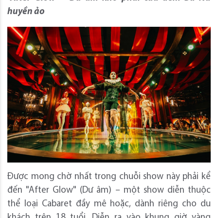
huyền ảo
Được mong chờ nhất trong chuỗi show này phải kể
đến "After Glow" (Dư âm) – một show diễn thuộc
thể loại Cabaret đầy mê hoặc, dành riêng cho du
khách trên 18 tuổi. Diễn ra vào khung giờ vàng