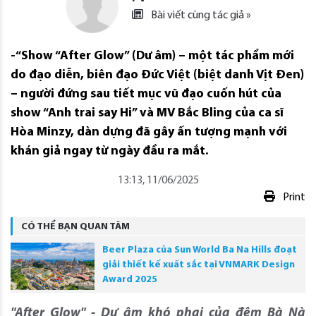
Bài viết cùng tác giả »
-“Show “After Glow” (Dư âm) – một tác phẩm mới
do đạo diễn, biên đạo Đức Việt (biệt danh Vịt Đen)
– người đứng sau tiết mục vũ đạo cuốn hút của
show “Anh trai say Hi” và MV Bắc Bling của ca sĩ
Hòa Minzy, dàn dựng đã gây ấn tượng mạnh với
khán giả ngay từ ngày đầu ra mắt.
13:13, 11/06/2025
Print
CÓ THỂ BẠN QUAN TÂM
Beer Plaza của Sun World Ba Na Hills đoạt
giải thiết kế xuất sắc tại VNMARK Design
Award 2025
"After Glow" - Dư âm khó phai của đêm Bà Nà