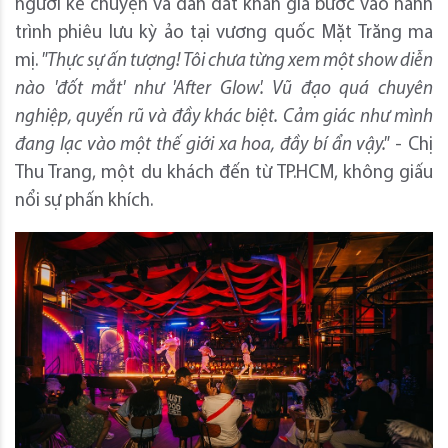
người kể chuyện và dẫn dắt khán giả bước vào hành
trình phiêu lưu kỳ ảo tại vương quốc Mặt Trăng ma
mị.
"Thực sự ấn tượng! Tôi chưa từng xem một show diễn
nào 'đốt mắt' như 'After Glow'. Vũ đạo quá chuyên
nghiệp, quyến rũ và đầy khác biệt. Cảm giác như mình
đang lạc vào một thế giới xa hoa, đầy bí ẩn vậy."
- Chị
Thu Trang, một du khách đến từ TP.HCM, không giấu
nổi sự phấn khích.