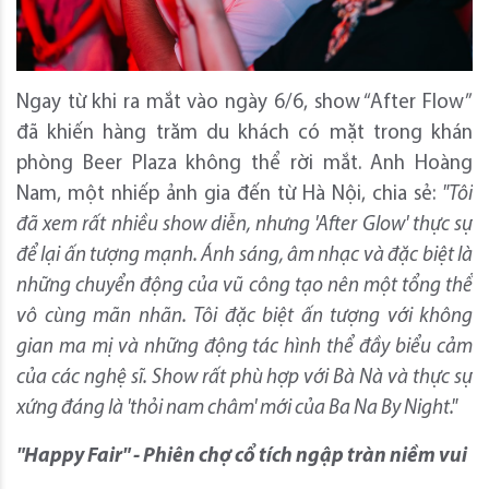
Ngay từ khi ra mắt vào ngày 6/6, show “After Flow”
đã khiến hàng trăm du khách có mặt trong khán
phòng Beer Plaza không thể rời mắt. Anh Hoàng
Nam, một nhiếp ảnh gia đến từ Hà Nội, chia sẻ:
"Tôi
đã xem rất nhiều show diễn, nhưng 'After Glow' thực sự
để lại ấn tượng mạnh. Ánh sáng, âm nhạc và đặc biệt là
những chuyển động của vũ công tạo nên một tổng thể
vô cùng mãn nhãn. Tôi đặc biệt ấn tượng với không
gian ma mị và những động tác hình thể đầy biểu cảm
của các nghệ sĩ. Show rất phù hợp với Bà Nà và thực sự
xứng đáng là 'thỏi nam châm' mới của Ba Na By Night."
"Happy Fair" - Phiên chợ cổ tích ngập tràn niềm vui