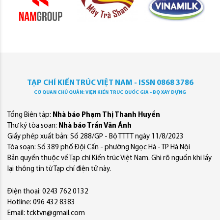
TẠP CHÍ KIẾN TRÚC VIỆT NAM - ISSN 0868 3786
CƠ QUAN CHỦ QUẢN: VIỆN KIẾN TRÚC QUỐC GIA - BỘ XÂY DỰNG
Tổng Biên tập:
Nhà báo Phạm Thị Thanh Huyền
Thư ký tòa soạn:
Nhà báo Trần Văn Ánh
Giấy phép xuất bản: Số 288/GP - Bộ TTTT ngày 11/8/2023
Tòa soạn: Số 389 phố Đội Cấn - phường Ngọc Hà - TP Hà Nội
Bản quyền thuộc về Tạp chí Kiến trúc Việt Nam. Ghi rõ nguồn khi lấy
lại thông tin từ Tạp chí điện tử này.
Điện thoại: 0243 762 0132
Hotline: 096 432 8383
Email: tcktvn@gmail.com