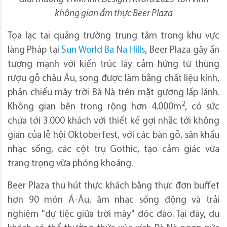
không gian ẩm thực Beer Plaza
Tọa lạc tại quảng trường trung tâm trong khu vực
làng Pháp tại
Sun World Ba Na Hills
, Beer Plaza gây ấn
tượng mạnh với kiến trúc lấy cảm hứng từ thùng
rượu gỗ châu Âu, song được làm bằng chất liệu kính,
phản chiếu mây trời Bà Nà trên mặt gương lấp lánh.
2
Không gian bên trong rộng hơn 4.000m
, có sức
chứa tới 3.000 khách với thiết kế gợi nhắc tới không
gian của lễ hội Oktoberfest, với các bàn gỗ, sân khấu
nhạc sống, các cột trụ Gothic, tạo cảm giác vừa
trang trọng vừa phóng khoáng.
Beer Plaza thu hút thực khách bằng thực đơn buffet
hơn 90 món Á-Âu, âm nhạc sống động và trải
nghiệm "dự tiệc giữa trời mây" độc đáo. Tại đây, du