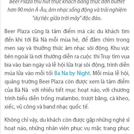
Beer Plaza thu hút thực khách bằng thực đơn buffet
hơn 90 món Á-Âu, âm nhạc sống động và trải nghiệm
"dự tiệc giữa trời mây" độc đáo.
Beer Plaza cũng là tâm điểm mà các du khách tìm
đến khi tới Bà Nà mỗi mùa hè, để đắm chìm trong
men say và thưởng thức âm nhạc sôi động. Khu vực
bên ngoài là nơi thường diễn ra cuộc thi Truy tìm vua
bia vào ban ngày và lễ hội lửa trại sôi động, trình diễn
múa lửa vào mỗi tối
Ba Na by Night
. Mỗi mùa lễ hội,
quảng trường Beer Plaza còn được xem là tâm điểm
của Bà Nà với nhiều tiết mục hoạt náo, với chương
trình biểu diễn trống malambo, trượt băng, cà kheo,
xiếc, vũ công và band nhạc quốc tế.
Không chỉ vậy, du khách còn được gặp những nghệ sĩ
hoạt náo, những nhân viên phục vụ mặc trang phục