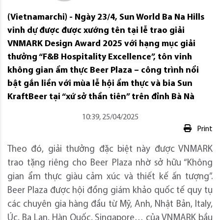
(Vietnamarchi) - Ngày 23/4, Sun World Ba Na Hills
vinh dự được được xướng tên tại lễ trao giải
VNMARK Design Award 2025 với hạng mục giải
thưởng “F&B Hospitality Excellence”, tôn vinh
không gian ẩm thực Beer Plaza – công trình nổi
bật gắn liền với mùa lễ hội ẩm thực và bia Sun
KraftBeer tại “xứ sở thần tiên” trên đỉnh Bà Nà
10:39, 25/04/2025
Print
Theo đó, giải thưởng đặc biệt này được VNMARK
trao tặng riêng cho Beer Plaza nhờ sở hữu “Không
gian ẩm thực giàu cảm xúc và thiết kế ấn tượng”.
Beer Plaza được hội đồng giám khảo quốc tế quy tụ
các chuyên gia hàng đầu từ Mỹ, Anh, Nhật Bản, Italy,
Úc, Ba Lan, Hàn Quốc, Singapore… của VNMARK bầu