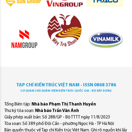
TẠP CHÍ KIẾN TRÚC VIỆT NAM - ISSN 0868 3786
CƠ QUAN CHỦ QUẢN: VIỆN KIẾN TRÚC QUỐC GIA - BỘ XÂY DỰNG
Tổng Biên tập:
Nhà báo Phạm Thị Thanh Huyền
Thư ký tòa soạn:
Nhà báo Trần Văn Ánh
Giấy phép xuất bản: Số 288/GP - Bộ TTTT ngày 11/8/2023
Tòa soạn: Số 389 phố Đội Cấn - phường Ngọc Hà - TP Hà Nội
Bản quyền thuộc về Tạp chí Kiến trúc Việt Nam. Ghi rõ nguồn khi lấy