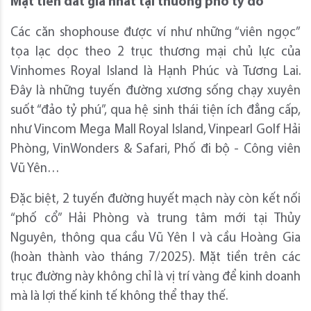
Mặt tiền
đắt giá
n
hất tại thương phố tỷ đô
Các căn shophouse được ví như những “viên ngọc”
tọa lạc dọc theo 2 trục thương mại chủ lực của
Vinhomes Royal Island là Hạnh Phúc và Tương Lai.
Đây là những tuyến đường xương sống chạy xuyên
suốt “đảo tỷ phú”, qua hệ sinh thái tiện ích đẳng cấp,
như Vincom Mega Mall Royal Island, Vinpearl Golf Hải
Phòng, VinWonders & Safari, Phố đi bộ - Công viên
Vũ Yên…
Đặc biệt, 2 tuyến đường huyết mạch này còn kết nối
“phố cổ” Hải Phòng và trung tâm mới tại Thủy
Nguyên, thông qua cầu Vũ Yên I và cầu Hoàng Gia
(hoàn thành vào tháng 7/2025). Mặt tiền trên các
trục đường này không chỉ là vị trí vàng để kinh doanh
mà là lợi thế kinh tế không thể thay thế.