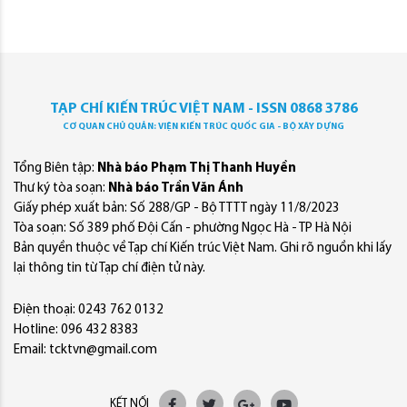
TẠP CHÍ KIẾN TRÚC VIỆT NAM - ISSN 0868 3786
CƠ QUAN CHỦ QUẢN: VIỆN KIẾN TRÚC QUỐC GIA - BỘ XÂY DỰNG
Tổng Biên tập:
Nhà báo Phạm Thị Thanh Huyền
Thư ký tòa soạn:
Nhà báo Trần Văn Ánh
Giấy phép xuất bản: Số 288/GP - Bộ TTTT ngày 11/8/2023
Tòa soạn: Số 389 phố Đội Cấn - phường Ngọc Hà - TP Hà Nội
Bản quyền thuộc về Tạp chí Kiến trúc Việt Nam. Ghi rõ nguồn khi lấy
lại thông tin từ Tạp chí điện tử này.
Điện thoại: 0243 762 0132
Hotline: 096 432 8383
Email: tcktvn@gmail.com
KẾT NỐI