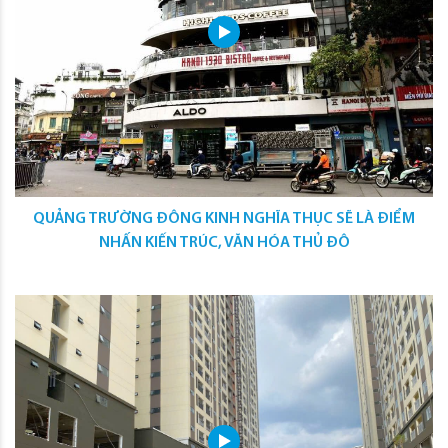
QUẢNG TRƯỜNG ĐÔNG KINH NGHĨA THỤC SẼ LÀ ĐIỂM
NHẤN KIẾN TRÚC, VĂN HÓA THỦ ĐÔ