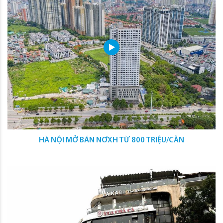
HÀ NỘI MỞ BÁN NƠXH TỪ 800 TRIỆU/CĂN