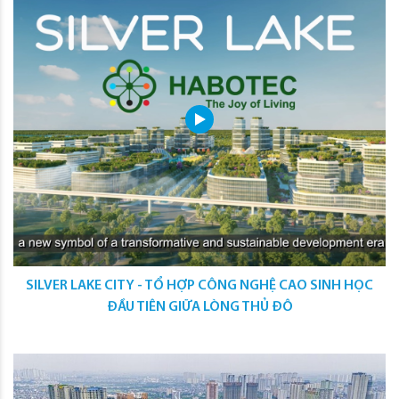
SILVER LAKE CITY - TỔ HỢP CÔNG NGHỆ CAO SINH HỌC
ĐẦU TIÊN GIỮA LÒNG THỦ ĐÔ