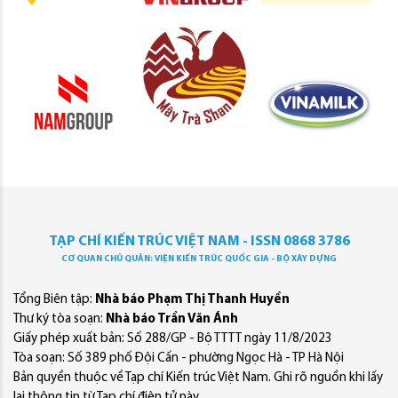
TẠP CHÍ KIẾN TRÚC VIỆT NAM - ISSN 0868 3786
CƠ QUAN CHỦ QUẢN: VIỆN KIẾN TRÚC QUỐC GIA - BỘ XÂY DỰNG
Tổng Biên tập:
Nhà báo Phạm Thị Thanh Huyền
Thư ký tòa soạn:
Nhà báo Trần Văn Ánh
Giấy phép xuất bản: Số 288/GP - Bộ TTTT ngày 11/8/2023
Tòa soạn: Số 389 phố Đội Cấn - phường Ngọc Hà - TP Hà Nội
Bản quyền thuộc về Tạp chí Kiến trúc Việt Nam. Ghi rõ nguồn khi lấy
lại thông tin từ Tạp chí điện tử này.