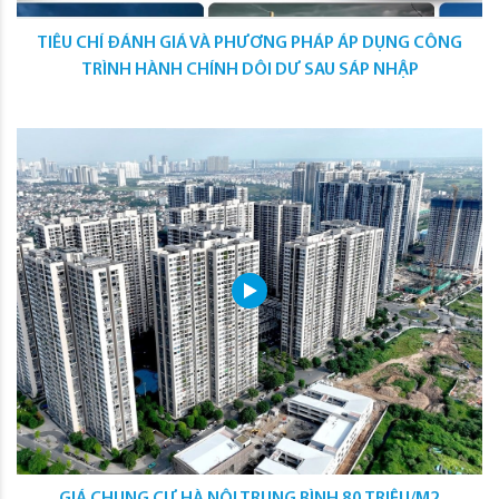
TIÊU CHÍ ĐÁNH GIÁ VÀ PHƯƠNG PHÁP ÁP DỤNG CÔNG
TRÌNH HÀNH CHÍNH DÔI DƯ SAU SÁP NHẬP