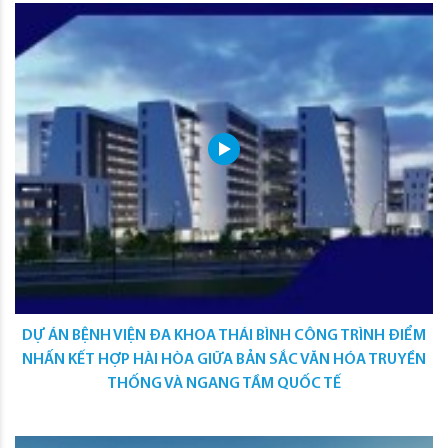
DỰ ÁN BỆNH VIỆN ĐA KHOA THÁI BÌNH CÔNG TRÌNH ĐIỂM
NHẤN KẾT HỢP HÀI HÒA GIỮA BẢN SẮC VĂN HÓA TRUYỀN
THỐNG VÀ NGANG TẦM QUỐC TẾ