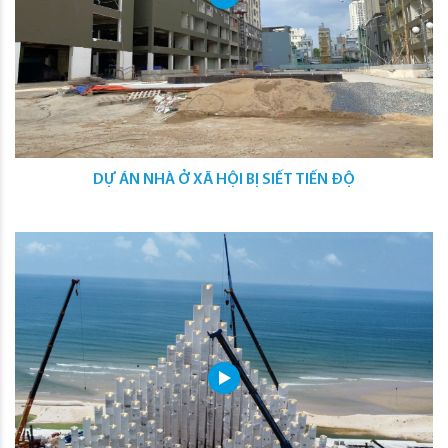
DỰ ÁN NHÀ Ở XÃ HỘI BỊ SIẾT TIẾN ĐỘ