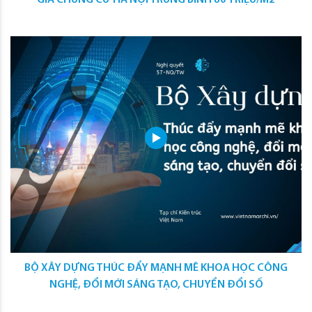
GIÁ CHUNG CƯ HÀ NỘI TRUNG BÌNH 80 TRIỆU/M2
BỘ XÂY DỰNG THÚC ĐẨY MẠNH MẼ KHOA HỌC CÔNG
NGHỆ, ĐỔI MỚI SÁNG TẠO, CHUYỂN ĐỔI SỐ