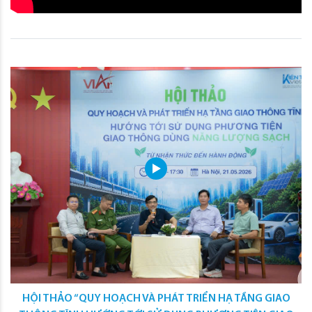
HỘI THẢO “QUY HOẠCH VÀ PHÁT TRIỂN HẠ TẦNG GIAO