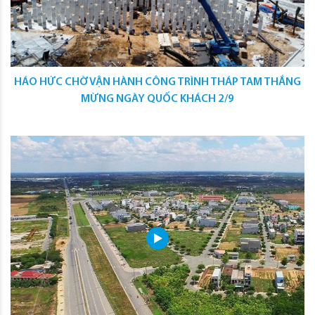
HÁO HỨC CHỜ VẬN HÀNH CÔNG TRÌNH THÁP TAM THẮNG
MỪNG NGÀY QUỐC KHÁCH 2/9