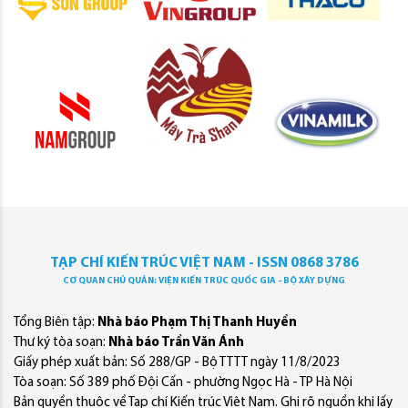
TẠP CHÍ KIẾN TRÚC VIỆT NAM - ISSN 0868 3786
CƠ QUAN CHỦ QUẢN: VIỆN KIẾN TRÚC QUỐC GIA - BỘ XÂY DỰNG
Tổng Biên tập:
Nhà báo Phạm Thị Thanh Huyền
Thư ký tòa soạn:
Nhà báo Trần Văn Ánh
Giấy phép xuất bản: Số 288/GP - Bộ TTTT ngày 11/8/2023
Tòa soạn: Số 389 phố Đội Cấn - phường Ngọc Hà - TP Hà Nội
Bản quyền thuộc về Tạp chí Kiến trúc Việt Nam. Ghi rõ nguồn khi lấy