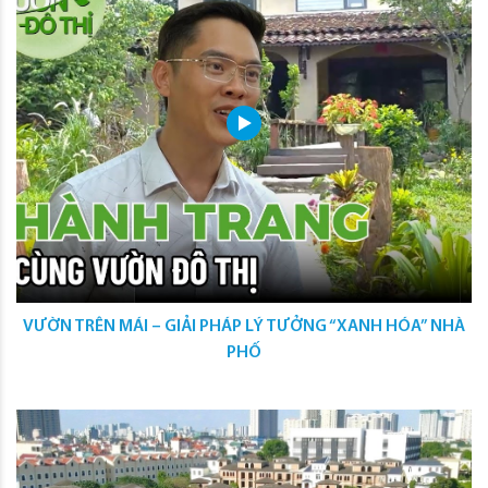
VƯỜN TRÊN MÁI – GIẢI PHÁP LÝ TƯỞNG “XANH HÓA” NHÀ
PHỐ