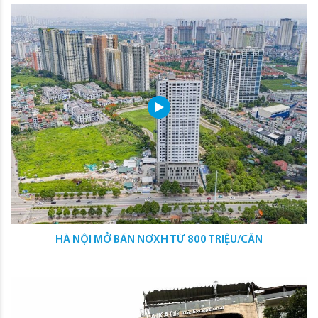
HÀ NỘI MỞ BÁN NƠXH TỪ 800 TRIỆU/CĂN