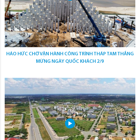
HÁO HỨC CHỜ VẬN HÀNH CÔNG TRÌNH THÁP TAM THẮNG
MỪNG NGÀY QUỐC KHÁCH 2/9