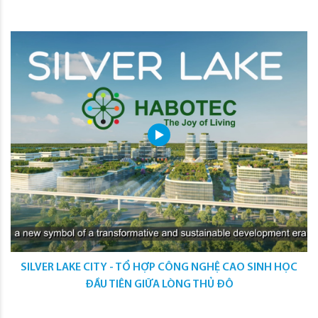
SILVER LAKE CITY - TỔ HỢP CÔNG NGHỆ CAO SINH HỌC
ĐẦU TIÊN GIỮA LÒNG THỦ ĐÔ