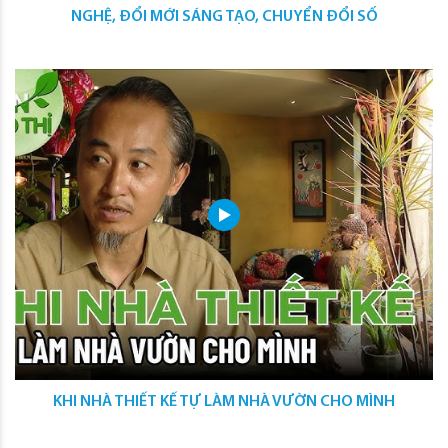
NGHỆ, ĐỔI MỚI SÁNG TẠO, CHUYỂN ĐỔI SỐ
KHI NHÀ THIẾT KẾ TỰ LÀM NHÀ VƯỜN CHO MÌNH