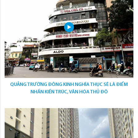
QUẢNG TRƯỜNG ĐÔNG KINH NGHĨA THỤC SẼ LÀ ĐIỂM
NHẤN KIẾN TRÚC, VĂN HÓA THỦ ĐÔ