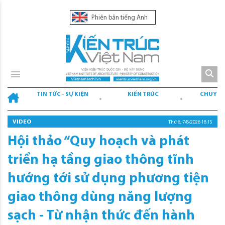
Phiên bản tiếng Anh
TIN TỨC - SỰ KIỆN
KIẾN TRÚC
CHUYÊN
VIDEO
Thứ 6, 7/8/2026 18:15
Hội thảo “Quy hoạch và phát
triển hạ tầng giao thông tĩnh
hướng tới sử dụng phương tiện
giao thông dùng năng lượng
sạch - Từ nhận thức đến hành