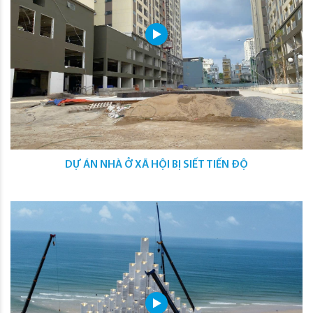
DỰ ÁN NHÀ Ở XÃ HỘI BỊ SIẾT TIẾN ĐỘ