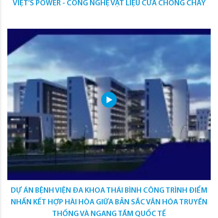
VIỆT'S POWER - CÔNG NGHỆ VẬT LIỆU CỬA CHỐNG CHÁY
DỰ ÁN BỆNH VIỆN ĐA KHOA THÁI BÌNH CÔNG TRÌNH ĐIỂM
NHẤN KẾT HỢP HÀI HÒA GIỮA BẢN SẮC VĂN HÓA TRUYỀN
THỐNG VÀ NGANG TẦM QUỐC TẾ