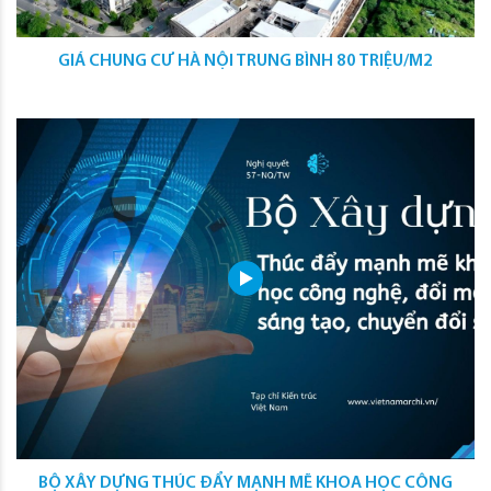
GIÁ CHUNG CƯ HÀ NỘI TRUNG BÌNH 80 TRIỆU/M2
BỘ XÂY DỰNG THÚC ĐẨY MẠNH MẼ KHOA HỌC CÔNG