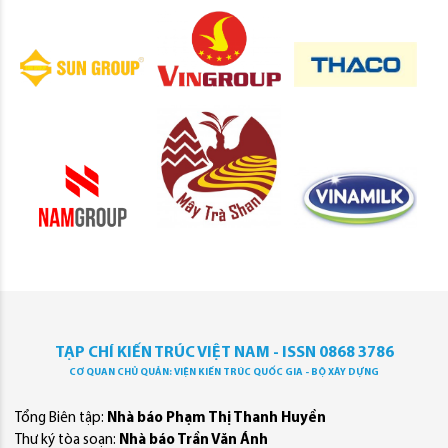
TẠP CHÍ KIẾN TRÚC VIỆT NAM - ISSN 0868 3786
CƠ QUAN CHỦ QUẢN: VIỆN KIẾN TRÚC QUỐC GIA - BỘ XÂY DỰNG
Tổng Biên tập:
Nhà báo Phạm Thị Thanh Huyền
Thư ký tòa soạn:
Nhà báo Trần Văn Ánh