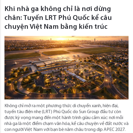
Khi nhà ga không chỉ là nơi dừng
chân: Tuyến LRT Phú Quốc kể câu
chuyện Việt Nam bằng kiến trúc
Không chỉ mở ra một phương thức di chuyển xanh, hiện đại,
tuyến tàu điện nhẹ (LRT) Phú Quốc do Sun Group đầu tư còn
được kỳ vọng mang đến một hành trình giàu cảm xúc: nơi mỗi
nhà ga là một điểm chạm văn hóa, kể câu chuyện về đất nước và
con người Việt Nam với bạn bè năm châu trong dịp APEC 2027.