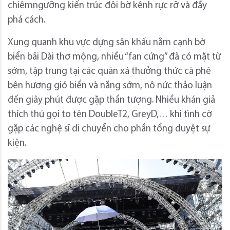
chiêmngưỡng kiến trúc đôi bờ kênh rực rỡ và đầy
phá cách.
Xung quanh khu vực dựng sân khấu nằm cạnh bờ
biển bãi Dài thơ mộng, nhiều “fan cứng” đã có mặt từ
sớm, tập trung tại các quán xá thưởng thức cà phê
bên hương gió biển và nắng sớm, nô nức thảo luận
đến giây phút được gặp thần tượng. Nhiều khán giả
thích thú gọi to tên DoubleT2, GreyD,… khi tình cờ
gặp các nghệ sĩ di chuyển cho phần tổng duyệt sự
kiện.