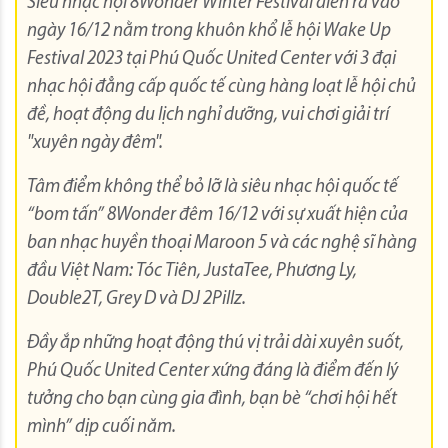
Siêu nhạc hội 8Wonder Winter Festival diễn ra vào
ngày 16/12 nằm trong khuôn khổ lễ hội Wake Up
Festival 2023 tại Phú Quốc United Center với 3 đại
nhạc hội đẳng cấp quốc tế cùng hàng loạt lễ hội chủ
đề, hoạt động du lịch nghỉ dưỡng, vui chơi giải trí
"xuyên ngày đêm".
Tâm điểm không thể bỏ lỡ là siêu nhạc hội quốc tế
“bom tấn” 8Wonder đêm 16/12 với sự xuất hiện của
ban nhạc huyền thoại Maroon 5 và các nghệ sĩ hàng
đầu Việt Nam: Tóc Tiên, JustaTee, Phương Ly,
Double2T, Grey D và DJ 2Pillz.
Đầy ắp những hoạt động thú vị trải dài xuyên suốt,
Phú Quốc United Center xứng đáng là điểm đến lý
tưởng cho bạn cùng gia đình, bạn bè “chơi hội hết
mình” dịp cuối năm.