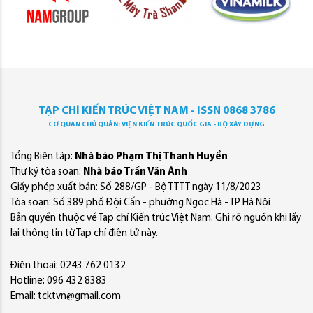
TẠP CHÍ KIẾN TRÚC VIỆT NAM - ISSN 0868 3786
CƠ QUAN CHỦ QUẢN: VIỆN KIẾN TRÚC QUỐC GIA - BỘ XÂY DỰNG
Tổng Biên tập:
Nhà báo Phạm Thị Thanh Huyền
Thư ký tòa soạn:
Nhà báo Trần Văn Ánh
Giấy phép xuất bản: Số 288/GP - Bộ TTTT ngày 11/8/2023
Tòa soạn: Số 389 phố Đội Cấn - phường Ngọc Hà - TP Hà Nội
Bản quyền thuộc về Tạp chí Kiến trúc Việt Nam. Ghi rõ nguồn khi lấy
lại thông tin từ Tạp chí điện tử này.
Điện thoại: 0243 762 0132
Hotline: 096 432 8383
Email: tcktvn@gmail.com