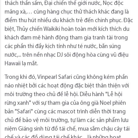
thách thần sấm, Đại chiến thế giới nước, Nọc độc
mãng xà,… cùng hàng chục thử thách khác đang là
điểm thu hút nhiều du khách trẻ đến chinh phục. Đặc
biệt, Thủy chiến Waikiki hoàn toàn mới kích thích du
khách đam mê hành động tham gia tranh tài trong
các phần thi đầy kịch tính như té nước, bắn súng
nước,... trên nền nhạc DJ sôi động hòa cùng vũ điệu
Hawaii lạ mắt.
Trong khi đó, Vinpearl Safari cũng không kém phần
náo nhiệt bởi các hoạt động đặc biệt thân thiện với
môi trường theo chủ đề lễ hội. Diễu hành "Lễ hội
rừng xanh" với sự tham gia của ông già Noel phiên
bản "Safari" cùng các mascot trình diễn thời trang
chủ đề bảo vệ môi trường, tự làm các sản phẩm lưu
niệm Giáng sinh từ đồ tái chế, mua sắm chậu cây tái
chế và các đồ dùng tái chế khác,... là những hoạt