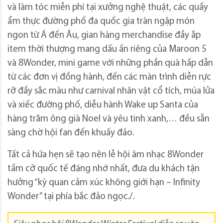
và làm tóc miễn phí tại xưởng nghệ thuật, các quầy
ẩm thực đường phố đa quốc gia tràn ngập món
ngon từ Á đến Âu, gian hàng merchandise đầy ắp
item thời thượng mang dấu ấn riêng của Maroon 5
và 8Wonder, mini game với những phần quà hấp dẫn
từ các đơn vị đồng hành, đến các màn trình diễn rực
rỡ đầy sắc màu như carnival nhân vật cổ tích, múa lửa
và xiếc đường phố, diễu hành Wake up Santa của
hàng trăm ông già Noel và yêu tinh xanh,… đều sẵn
sàng chờ hội fan đến khuấy đảo.
Tất cả hứa hẹn sẽ tạo nên lễ hội âm nhạc 8Wonder
tầm cỡ quốc tế đáng nhớ nhất, đưa du khách tận
hưởng “kỳ quan cảm xúc không giới hạn – Infinity
Wonder” tại phía bắc đảo ngọc./.