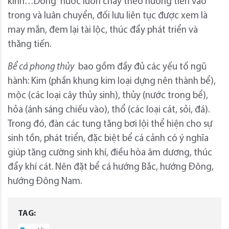
kính…Dòng nước luôn chảy theo hướng tiến vào
trong và luân chuyển, đối lưu liên tục được xem là
may mắn, đem lại tài lộc, thúc đẩy phát triển và
thăng tiến.
Bể cá phong thủy
bao gồm đầy đủ các yếu tố ngũ
hành: Kim (phần khung kim loại dựng nên thành bể),
mộc (các loại cây thủy sinh), thủy (nước trong bể),
hỏa (ánh sáng chiếu vào), thổ (các loại cát, sỏi, đá).
Trong đó, đàn các tung tăng bơi lội thể hiện cho sự
sinh tồn, phát triển, đặc biệt bể cá cảnh có ý nghĩa
giúp tăng cường sinh khí, điều hòa âm dương, thúc
đẩy khí cát. Nên đặt bể cá hướng Bắc, hướng Đông,
hướng Đông Nam.
TAG: