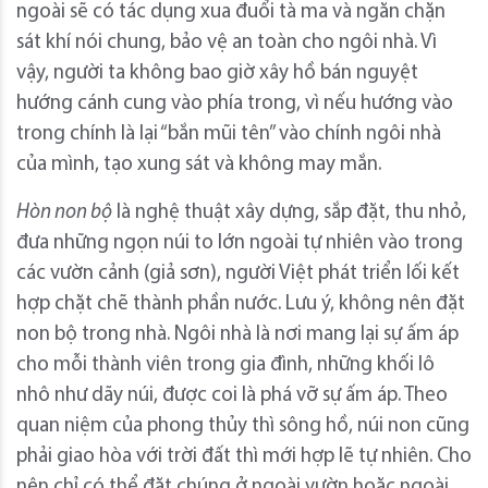
ngoài sẽ có tác dụng xua đuổi tà ma và ngăn chặn
sát khí nói chung, bảo vệ an toàn cho ngôi nhà. Vì
vậy, người ta không bao giờ xây hồ bán nguyệt
hướng cánh cung vào phía trong, vì nếu hướng vào
trong chính là lại “bắn mũi tên” vào chính ngôi nhà
của mình, tạo xung sát và không may mắn.
Hòn
non bộ
là nghệ thuật xây dựng, sắp đặt, thu nhỏ,
đưa những ngọn núi to lớn ngoài tự nhiên vào trong
các vườn cảnh (giả sơn), người Việt phát triển lối kết
hợp chặt chẽ thành phần nước. Lưu ý, không nên đặt
non bộ trong nhà. Ngôi nhà là nơi mang lại sự ấm áp
cho mỗi thành viên trong gia đình, những khối lô
nhô như dãy núi, được coi là phá vỡ sự ấm áp. Theo
quan niệm của phong thủy thì sông hồ, núi non cũng
phải giao hòa với trời đất thì mới hợp lẽ tự nhiên. Cho
nên chỉ có thể đặt chúng ở ngoài vườn hoặc ngoài