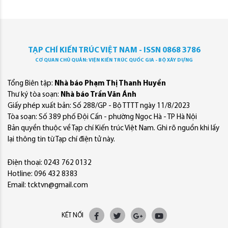
TẠP CHÍ KIẾN TRÚC VIỆT NAM - ISSN 0868 3786
CƠ QUAN CHỦ QUẢN: VIỆN KIẾN TRÚC QUỐC GIA - BỘ XÂY DỰNG
Tổng Biên tập:
Nhà báo Phạm Thị Thanh Huyền
Thư ký tòa soạn:
Nhà báo Trần Văn Ánh
Giấy phép xuất bản: Số 288/GP - Bộ TTTT ngày 11/8/2023
Tòa soạn: Số 389 phố Đội Cấn - phường Ngọc Hà - TP Hà Nội
Bản quyền thuộc về Tạp chí Kiến trúc Việt Nam. Ghi rõ nguồn khi lấy
lại thông tin từ Tạp chí điện tử này.
Điện thoại: 0243 762 0132
Hotline: 096 432 8383
Email: tcktvn@gmail.com
KẾT NỐI