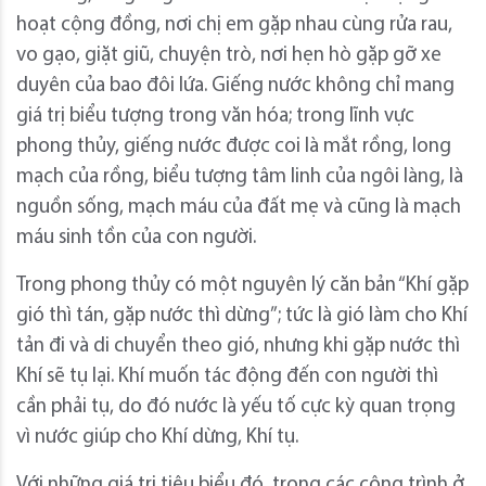
hoạt cộng đồng, nơi chị em gặp nhau cùng rửa rau,
vo gạo, giặt giũ, chuyện trò, nơi hẹn hò gặp gỡ xe
duyên của bao đôi lứa. Giếng nước không chỉ mang
giá trị biểu tượng trong văn hóa; trong lĩnh vực
phong thủy, giếng nước được coi là mắt rồng, long
mạch của rồng, biểu tượng tâm linh của ngôi làng, là
nguồn sống, mạch máu của đất mẹ và cũng là mạch
máu sinh tồn của con người.
Trong phong thủy có một nguyên lý căn bản “Khí gặp
gió thì tán, gặp nước thì dừng”; tức là gió làm cho Khí
tản đi và di chuyển theo gió, nhưng khi gặp nước thì
Khí sẽ tụ lại. Khí muốn tác động đến con người thì
cần phải tụ, do đó nước là yếu tố cực kỳ quan trọng
vì nước giúp cho Khí dừng, Khí tụ.
Với những giá trị tiêu biểu đó, trong các công trình ở